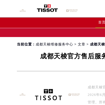
首
当前位置：
成都天梭维修服务中心
>
文章
> 成都天
成都天梭官方售后服务
成都天梭
2026
管理。所