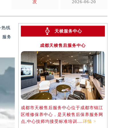
次
2026-06-20
务热线
天梭服务中心
、服务
成都天梭售后服务中心
成都市天梭售后服务中心位于成都市锦江
区维修保养中心，是天梭售后保养服务网
点,中心技师均接受标准培训....
详情 >