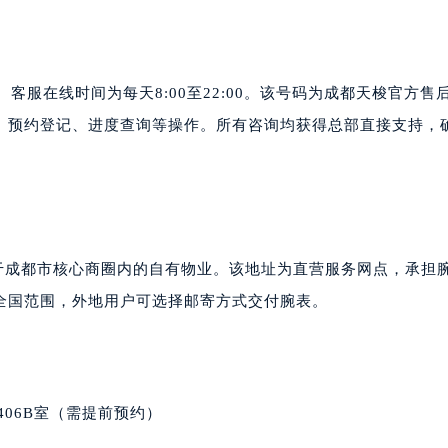
061。客服在线时间为每天8:00至22:00。该号码为成都天梭官方售
、预约登记、进度查询等操作。所有咨询均获得总部直接支持，
位于成都市核心商圈内的自有物业。该地址为直营服务网点，承担
全国范围，外地用户可选择邮寄方式交付腕表。
406B室（需提前预约）