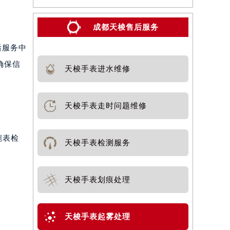
成都天梭售后服务
后服务中
确保信
天梭手表进水维修
天梭手表走时问题维修
腕表检
天梭手表检测服务
天梭手表划痕处理
天梭手表起雾处理