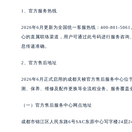
1、官方服务热线
2026年6月更新为全国统一客服热线：400-801-5
心的直属联络渠道，用户可通过此号码进行服务咨询
息传递准确。
2、官方售后地址
2026年6月正式启用的成都天梭官方售后服务中心
测、保养、维修及配件更换等全流程业务。服务覆盖
（一）官方售后服务中心网点地址
成都市锦江区人民东路6号SAC东原中心写字楼24层2