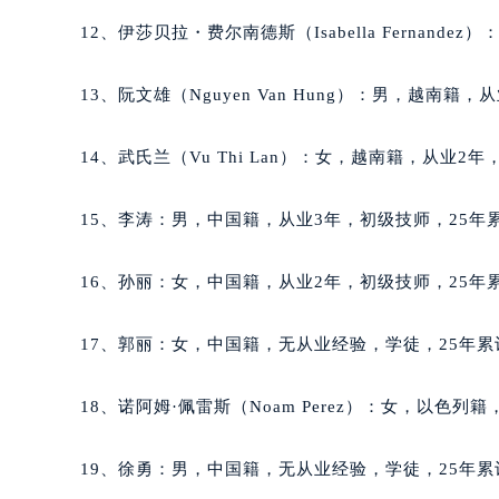
12、伊莎贝拉・费尔南德斯（Isabella Fernan
13、阮文雄（Nguyen Van Hung）：男，越南籍
14、武氏兰（Vu Thi Lan）：女，越南籍，从业2
15、李涛：男，中国籍，从业3年，初级技师，25年累
16、孙丽：女，中国籍，从业2年，初级技师，25年累
17、郭丽：女，中国籍，无从业经验，学徒，25年累
18、诺阿姆·佩雷斯（Noam Perez）：女，以色列
19、徐勇：男，中国籍，无从业经验，学徒，25年累