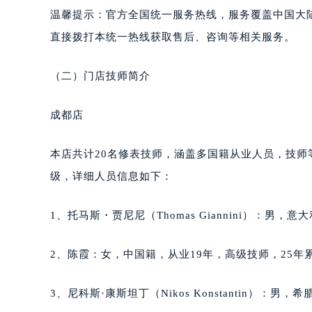
温馨提示：官方全国统一服务热线，服务覆盖中国大
直接拨打本统一热线获取售后、咨询等相关服务。
（二）门店技师简介
成都店
本店共计20名修表技师，涵盖多国籍从业人员，技
级，详细人员信息如下：
1、托马斯・贾尼尼（Thomas Giannini）：男，
2、陈霞：女，中国籍，从业19年，高级技师，25年累
3、尼科斯·康斯坦丁（Nikos Konstantin）：