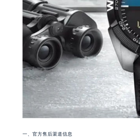
一、官方售后渠道信息