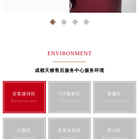
江西省赣州市章贡区文清路天梭售后服务中心（需提前预约）
江西省吉安市吉州区井冈山大道天梭售后服务中心（需提前预约）
1
2
3
4
江西省景德镇市珠山区珠山中路天梭售后服务中心（需提前预约）
江西省九江市浔阳区浔阳路天梭售后服务中心（需提前预约）
江西省南昌市红谷滩新区红谷中大道998号绿地双子塔（中央广场）A1座办公楼14层1407室天梭售后服务中心（需提前预约）
江西省萍乡市安源区萍安北大道与康庄路交叉口天梭售后服务中心（需提前预约）
ENVIRONMENT
江西省上饶市信州区滨江西路天梭售后服务中心（需提前预约）
江西省新余市渝水区北湖西路天梭售后服务中心（需提前预约）
成都天梭售后服务中心服务环境
江西省宜春市袁州区中山中路天梭售后服务中心（需提前预约）
江西省鹰潭市月湖区胜利东路天梭售后服务中心（需提前预约）
山东省德州市德城区东风中路天梭售后服务中心（需提前预约）
宾客接待区
VIP服务区
客服区
Reception area
VIP service
Customer service
山东省东营市东营区济南路天梭售后服务中心（需提前预约）
山东省济南市历下区经十路11111号华润中心写字楼（万象城）15层1508室天梭售后服务中心（需提前预约）
山东省济宁市任城区太白楼路天梭售后服务中心（需提前预约）
山东省莱芜市文化南路8号银座商城名表维修一楼名表维修天梭售后服务中心（需提前预约）
打磨区
宾客休息区
茶点区
山东省临沂市兰山区解放路天梭售后服务中心（需提前预约）
Polished area
Rest area
Refreshments