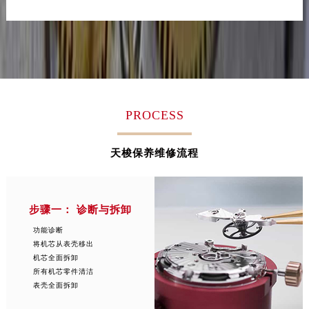
福建省南平市建阳区人民西路天梭售后服务中心（需提前预约）
立即预约
福建省宁德市蕉城区天湖东路天梭售后服务中心（需提前预约）
提前预约免排队，到店即享服务
福建省莆田市城厢区霞林街道荔华东大道天梭售后服务中心（需提前预约）
预约时间有变无需取消，可随时重新预约
福建省三明市三元区东乾二路天梭售后服务中心（需提前预约）
福建省漳州市龙文区步港路天梭售后服务中心（需提前预约）
江苏省常州市新北区龙锦路1590号现代传媒中心5号楼10层1008室天梭售后服务中心（需提前预约）
PROCESS
江苏省淮安市清江浦区淮海北路天梭售后服务中心（需提前预约）
江苏省连云港市海州区通灌北路天梭售后服务中心（需提前预约）
天梭保养维修流程
江苏省南京市秦淮区中山南路1号南京中心22层22-C1-C3室天梭售后服务中心（需提前预约）
江苏省宿迁市宿城区西湖路天梭售后服务中心（需提前预约）
江苏省泰州市海陵区永定东路399号置地商务中心东塔（华润万象城）17层1706室天梭售后服务中心（需提前预约）
步骤一： 诊断与拆卸
江苏省徐州市鼓楼区淮海东路29号苏宁广场IFC国际金融中心35层3508室天梭售后服务中心（需提前预约）
功能诊断
江苏省盐城市盐都区世纪大道5号盐城金融城写字楼1号楼16层1604室天梭售后服务中心（需提前预约）
将机芯从表壳移出
机芯全面拆卸
江苏省扬州市邗江区国展路29号星耀天地写字楼1号楼18层1803室天梭售后服务中心（需提前预约）
所有机芯零件清洁
江苏省镇江市京口区中山东路天梭售后服务中心（需提前预约）
表壳全面拆卸
江西省抚州市临川区赣东大道天梭售后服务中心（需提前预约）