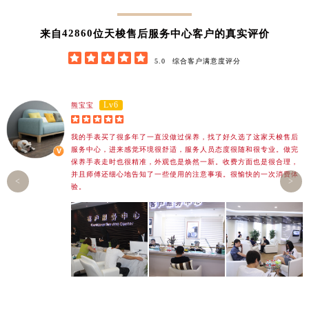
辽宁省辽阳市白塔区新运大街天梭售后服务中心（需提前预约）
辽宁省盘锦市兴隆台区石油大街天梭售后服务中心（需提前预约）
42860
来自
位天梭售后服务中心客户的真实评价
辽宁省铁岭市银州区南马路天梭售后服务中心（需提前预约）





5.0
综合客户满意度评分
辽宁省营口市站前区市府路与渤海大街交叉口天梭售后服务中心（需提前预约）
辽宁省沈阳市沈河区中街路137号亨得利名表维修授权店1楼天梭售后服务中心（需提前预约）
Lv6
熊宝宝
辽宁省沈阳市沈河区中街路83号亨得利名表维修授权店1楼天梭售后服务中心（需提前预约）





北京市朝阳区建国门外大街甲6号华熙国际中心D座11层1102室天梭售后服务中心（北京总部）（需提前预约）
我的手表买了很多年了一直没做过保养，找了好久选了
这家天梭售后
北京市东城区东长安街1号王府井东方广场W3座6层602室天梭售后服务中心（需提前预约）
服务中心，进来感觉环境很舒适，服务人员态度很随和很专业。做完
保养手表走时也很精准，外观也是焕然一新。收费方面也是很合理，
河北省保定市竞秀区朝阳北大街北国先天下天梭售后服务中心（需提前预约）
并且师傅还细心地告知了一些使用的注意事项。很愉快的一次消费体
<
>
内蒙古自治区阿拉善盟市左旗土尔扈特大街天梭售后服务中心（需提前预约）
验。
内蒙古自治区巴彦淖尔市临河区新华街天梭售后服务中心（需提前预约）
内蒙古自治区包头市青山区幸福路甲3号王府井百货名表维修天梭售后服务中心（需提前预约）
内蒙古自治区赤峰市红山区哈达街天梭售后服务中心（需提前预约）
内蒙古自治区鄂尔多斯市东胜区伊金霍洛街天梭售后服务中心（需提前预约）
内蒙古自治区呼伦贝尔市海拉尔区中央街天梭售后服务中心（需提前预约）
内蒙古自治区通辽市科尔沁区明仁大街天梭售后服务中心（需提前预约）