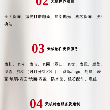
02
天梭保养项目
惠州市惠城区江北文昌一路7号华贸大厦写字楼1座30层05室（需提前预约）
厦门市思明区湖滨东路95号华润大厦写字楼B座11层1104室（需提前预约）
全面保养、抛光打磨翻新、局部抛光、机芯保养、洗油
福州市鼓楼区五四路128-1号恒力城写字楼15层03室（需提前预约）
换油
成都市锦江区人民东路6号SAC东原中心写字楼24层2406B室（需提前预约）
重庆市江北区观音桥步行街2号融恒时代广场写字楼9层902室（需提前预约）
长沙市芙蓉区定王台街道建湘路393号世茂环球金融中心写字楼（芙蓉广场）10层13室（需提前预约）
03
郑州市二七区铭功路10号华润大厦写字楼29层2905室（需提前预约）
天梭配件更换服务
太原市迎泽区解放路15号亨得利名表服务中心（品牌授权店）3层整层（需提前预约）
沈阳市沈河区中街路137号亨得利名表服务中心（品牌授权店）1层整层（需提前预约）
表扣、表带、表节、表圈（圈口）表盘、表冠、后盖、
沈阳市沈河区中街路83号亨得利名表服务中心（品牌授权店）1层整层（需提前预约）
底盖、指针（时针分针秒针）、商标/logo、刻度、表
乌鲁木齐市天山区红山路26号时代广场（CCMALL）C座17层17-B（需提前预约）
蒙/玻璃/表面/镜面/表盖、防水圈、机芯配件、螺丝
温州市鹿城区锦绣路1067号置信广场10层1015室（需提前预约）
哈尔滨市道里区友谊西路600号富力中心T2座写字楼29层03室（需提前预约）
大连市中山区人民路15号国际金融大厦7层G室（需提前预约）
04
佛山市禅城区季华五路57号万科金融中心C座12层1205室（需提前预约）
天梭特色服务及定制
东莞市东城街道鸿福东路1号民盈国贸中心T1写字楼9层907室（需提前预约）