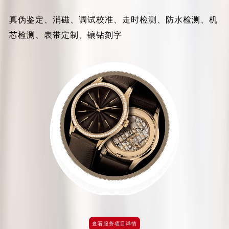
无锡市梁溪区人民中路139号恒隆广场写字楼1座11层1104室（需提前预约）
真伪鉴定、消磁、调试校准、走时检测、防水检测、机
南通市崇川区工农路57号圆融广场写字楼16层1603室（需提前预约）
芯检测、表带定制、镶钻刻字
苏州市苏州工业园区星港街199号苏州中心办公楼C座22层08室（需提前预约）
武汉市江汉区解放大道686号世界贸易大厦38层09室（需提前预约）
南宁市青秀区金湖路59号地王大厦12楼1224室（需提前预约）
合肥市蜀山区潜山路111号万象城华润大厦B座12楼03室（需提前预约）
泉州市丰泽区宝洲路729号浦西万达中心写字楼A座7楼709室（需提前预约）
青岛市南区山东路6号华润大厦B座22层04室（需提前预约）
烟台市芝罘区胜利路139号万达金融中心A座907室（需提前预约）
长春市朝阳区西安大路727号中银大厦A座(旺进大厦)18层09室（需提前预约）
贵阳市南明区都司高架桥路33号亨特国际金融中心14楼14D（需提前预约）
昆明市盘龙区北京路928号同德昆明广场写字楼10层06室（需提前预约）
石家庄市长安区中山东路39号勒泰中心写字楼B座13层07室（需提前预约）
西安市碑林区南关正街88号华侨城长安国际中心E座6楼10室（需提前预约）
海口市龙华区金贸东路5号海口华润大厦B座17层1707室（需提前预约）
唐山市路南区新华东道100号万达广场写字楼A座10层1002室（需提前预约）
查看服务项目详情