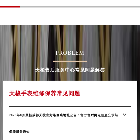
内蒙古自治区乌海市海勃湾区人民南路天梭售后服务中心（需提前预约）
内蒙古自治区乌兰察布市集宁区恩和大街天梭售后服务中心（需提前预约）
内蒙古自治区锡林郭勒盟市锡林浩特市光明街与额尔敦路交叉口天梭售后服务中心（需提前预约）
内蒙古自治区兴安盟市乌兰浩特市兴安大街天梭售后服务中心（需提前预约）
山西省大同市平城区迎宾街天梭售后服务中心（需提前预约）
山西省晋城市城区黄华街天梭售后服务中心（需提前预约）
PROBLEM
山西省晋中市榆次区顺城街天梭售后服务中心（需提前预约）
山西省临汾市尧都区解放路天梭售后服务中心（需提前预约）
天梭售后服务中心常见问题解答
山西省吕梁市离石区永宁中路与建设街交叉口天梭售后服务中心（需提前预约）
山西省朔州市朔城区怡西路与鄯阳西街交汇处天梭售后服务中心（需提前预约）
天梭手表维修保养常见问题
山西省忻州市忻府区和平东街与七一南路交叉口天梭售后服务中心（需提前预约）
山西省阳泉市郊区平阳东街与新城大道交叉口天梭售后服务中心（需提前预约）
山西省运城市盐湖区河东街天梭售后服务中心（需提前预约）
2026年8月最新成都天梭官方维修店地址公告：官方售后网点信息公示与
山西省长治市潞州区英雄中路天梭售后服务中心（需提前预约）
山西省太原市迎泽区迎泽街道解放路15号亨得利名表维修授权店3楼天梭售后服务中心（需提前预约）
保养服务通知
天津市和平区赤峰道136号天津国际金融中心26层2603室天梭售后服务中心（需提前预约）