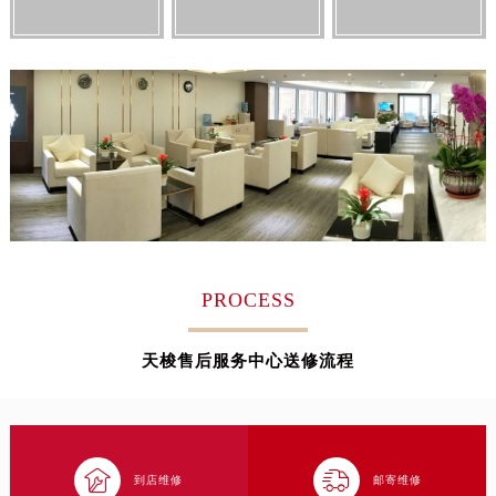
山东省日照市东港区烟台路天梭售后服务中心（需提前预约）
山东省泰安市泰山区财源街道泰山大街天梭售后服务中心（需提前预约）
山东省威海市环翠区新威海路89号振华商厦一楼名表维修天梭售后服务中心（需提前预约）
山东省潍坊市奎文区东风东街天梭售后服务中心（需提前预约）
山东省枣庄市滕州市北辛路与善国路交叉口天梭售后服务中心（需提前预约）
山东省淄博市张店区金晶大道天梭售后服务中心（需提前预约）
上海市黄浦区南京东路299号宏伊国际广场写字楼8层806室天梭售后服务中心（需提前预约）
上海市徐汇区虹桥路3号港汇中心2座37层3705室天梭售后服务中心（需提前预约）
浙江省杭州市上城区钱江路1366号华润大厦A座5层503-5室天梭售后服务中心（需提前预约）
PROCESS
浙江省湖州市吴兴区劳动路天梭售后服务中心（需提前预约）
浙江省嘉兴市南湖区广益路705号嘉兴世界贸易中心A座13层1304室天梭售后服务中心（需提前预约）
天梭售后服务中心送修流程
浙江省金华市金东区东市南街777号金华万达广场4号楼22楼2209室天梭售后服务中心（需提前预约）
浙江省丽水市莲都区解放街天梭售后服务中心（需提前预约）
浙江省宁波市江北区大闸南路500号来福士广场办公楼20层2009室天梭售后服务中心（需提前预约）
浙江省衢州市柯城区上街天梭售后服务中心（需提前预约）


到店维修
邮寄维修
浙江省绍兴市越城区胜利东路379号世茂天际中心写字楼8层805室天梭售后服务中心（需提前预约）