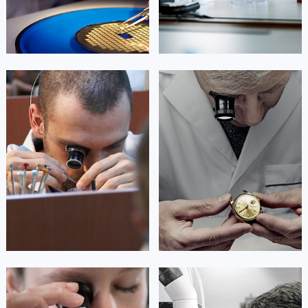


成都市锦江区天梭售后
成都市青羊区天梭售后
广西壮族自治区贵港市港北区港城街道布山大道与仙衣路交叉口天梭售后服务中心（需提前预约）
广西壮族自治区桂林市秀峰区红岭路天梭售后服务中心（需提前预约）
广西壮族自治区河池市金城江区金城江街道朝阳路天梭售后服务中心（需提前预约）
广西壮族自治区贺州市八步区城东街道灵峰南路天梭售后服务中心（需提前预约）
杰登·奥斯卡里昂
查尔斯·彼得艾伯特
广西壮族自治区来宾市兴宾区桂中大道天梭售后服务中心（需提前预约）
资深天梭技师
资深天梭技师
广西壮族自治区柳州市城中区中山中路天梭售后服务中心（需提前预约）
是成都武侯区天梭售后服务中心
是成都成华区天梭售后服务中心
广西壮族自治区钦州市钦南区金海湾东大街天梭售后服务中心（需提前预约）
(天梭售后保养中心)
(天梭售后保养中心)
的高级技师之一
的高级技师之一
广西壮族自治区梧州市万秀区龙湖镇高旺路天梭售后服务中心（需提前预约）
Chengdu Maintain center
Chengdu Maintain center
广西壮族自治区玉林市玉州区金玉路天梭售后服务中心（需提前预约）
海南省儋州市儋州市那大镇兰洋北路天梭售后服务中心（需提前预约）


成都武侯区天梭售后
成都成华区天梭售后
海南省东方市八所镇解放西路天梭售后服务中心（需提前预约）
海南省琼海市嘉积镇东风路天梭售后服务中心（需提前预约）
海南省三沙市西沙区西沙群岛永兴岛北京路天梭售后服务中心（需提前预约）
海南省三亚市吉阳区迎宾路天梭售后服务中心（需提前预约）
海南省万宁市万城镇解放路天梭售后服务中心（需提前预约）
安尼塔·阿普里尔
贝亚特·布兰奇
海南省文昌市文城镇教育东路天梭售后服务中心（需提前预约）
资深天梭技师
资深天梭技师