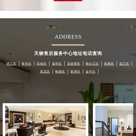
台州市椒江区东海大道1800号腾达中心东1幢20楼2002室（需提前预约）
内蒙古自治区呼和浩特市玉泉区大学西街70号华润万象城写字楼（鄂尔多斯大厦）23层2326室（需提前预约）
甘肃省兰州市七里河区西津西路16号兰州中心写字楼21层2102室（需提前预约）
重庆市解放碑渝中区民权路28号英利国际金融中心写字楼20层01室（需提前预约）
ADDRESS
黑龙江省大庆市萨尔图区会战大街天梭售后服务中心（需提前预约）
黑龙江省鹤岗市向阳区红军路天梭售后服务中心（需提前预约）
天梭售后服务中心地址电话查询
黑龙江省黑河市爱辉区中央街天梭售后服务中心（需提前预约）
锦江区
青羊区
武侯区
成华区
龙泉驿区
青白江区
新都区
温江区
黑龙江省鸡西市鸡冠区红军路天梭售后服务中心（需提前预约）
双流区
郫都区
新津区
金牛区
黑龙江省佳木斯市向阳区长安路天梭售后服务中心（需提前预约）
黑龙江省牡丹江市东安区太平路天梭售后服务中心（需提前预约）
黑龙江省七台河市桃山区大同街天梭售后服务中心（需提前预约）
黑龙江省齐齐哈尔市龙沙区龙华路天梭售后服务中心（需提前预约）
黑龙江省双鸭山市尖山区新兴大街天梭售后服务中心（需提前预约）
黑龙江省绥化市北林区新华街与康庄路交叉口天梭售后服务中心（需提前预约）
黑龙江省伊春市伊美区通河路天梭售后服务中心（需提前预约）
吉林省白城市洮北区明仁南街天梭售后服务中心（需提前预约）