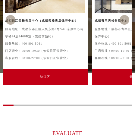
吉林省白山市浑江区浑江大街天梭售后服务中心（需提前预约）
吉林省吉林市船营区河南街天梭售后服务中心（需提前预约）


成都锦江天梭售后中心（成都天梭售后保养中心）
成都青羊天梭售后中心
吉林省辽源市龙山区人民大街天梭售后服务中心（需提前预约）
服务地址：成都市锦江区人民东路6号SAC东原中心写
服务地址：成都市青羊区天
吉林省梅河口市新华街道梅河大街天梭售后服务中心（需提前预约）
字楼24层2406B室（需提前预约）
保养中心）
吉林省四平市铁东区紫气大路与南九经街交汇处天梭售后服务中心（需提前预约）
服务热线：400-801-5061
服务热线：400-801-5061
吉林省松原市宁江区五环大街天梭售后服务中心（需提前预约）
门店营业：09:00-19:30（节假日正常营业）
门店营业：09:00-19:3
吉林省通化市东昌区环通乡江南大街天梭售后服务中心（需提前预约）
客服在线：08:00-22:00（节假日正常营业）
客服在线：08:00-22:0
吉林省延边市延吉市解放路天梭售后服务中心（需提前预约）
辽宁省鞍山市铁东区站前街天梭售后服务中心（需提前预约）
锦江区
青
辽宁省本溪市平山区胜利路天梭售后服务中心（需提前预约）
辽宁省朝阳市双塔区新华路天梭售后服务中心（需提前预约）
辽宁省丹东市振兴区七经街天梭售后服务中心（需提前预约）
辽宁省抚顺市新抚区东一路天梭售后服务中心（需提前预约）
辽宁省阜新市海州区解放大街天梭售后服务中心（需提前预约）
辽宁省葫芦岛市连山区中央路天梭售后服务中心（需提前预约）
辽宁省锦州市古塔区中央大街天梭售后服务中心（需提前预约）
EVALUATE