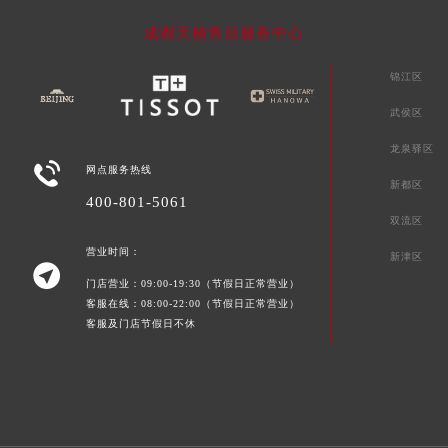
湖北省孝感市孝南区复兴大道天梭售后服务中心（需提前预约）
成都天梭售后服务中心
湖北省宜昌市西陵区夷陵大道与港窑路天梭售后服务中心（需提前预约）
湖南省常德市武陵区人民路天梭售后服务中心（需提前预约）
锦江区
湖南省郴州市北湖区国庆北路天梭售后服务中心（需提前预约）
武侯区
湖南省衡阳市雁峰区解放路天梭售后服务中心（需提前预约）
龙泉驿区
湖南省怀化市鹤城区迎丰中路天梭售后服务中心（需提前预约）

网点服务热线
新都区
湖南省娄底市娄星区长青街天梭售后服务中心（需提前预约）
400-801-5061
湖南省邵阳市双清区东风路天梭售后服务中心（需提前预约）
双流区
湖南省湘潭市雨湖区莲城大道天梭售后服务中心（需提前预约）
营业时间：
新津区

湖南省益阳市赫山区桃花仑路天梭售后服务中心（需提前预约）
门店营业：09:00-19:30（节假日正常营业）
湖南省永州市冷水滩区永州大道与中兴路交叉口天梭售后服务中心（需提前预约）
客服在线：08:00-22:00（节假日正常营业）
客服及门店节假日不休
湖南省岳阳市岳阳楼区东茅岭路天梭售后服务中心（需提前预约）
湖南省张家界市永定区解放路天梭售后服务中心（需提前预约）
湖南省长沙市芙蓉区建湘路393号世茂环球金融中心写字楼10层1013室天梭售后服务中心（需提前预约）
湖南省株洲市芦淞区建设南路天梭售后服务中心（需提前预约）
甘肃省白银市白银区北京路天梭售后服务中心（需提前预约）