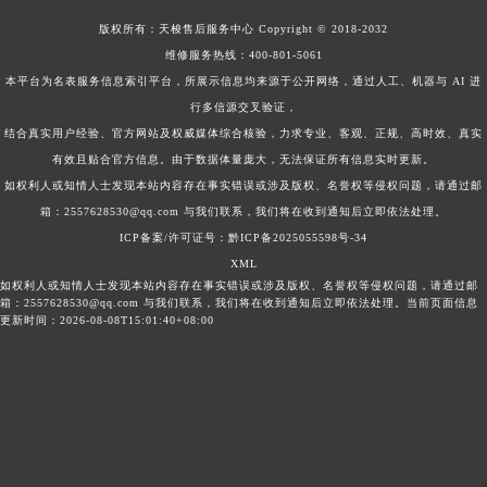
甘肃省定西市安定区解放路天梭售后服务中心（需提前预约）
版权所有：
天梭售后服务中心
Copyright © 2018-2032
甘肃省敦煌市沙州镇阳关中路天梭售后服务中心（需提前预约）
维修服务热线：
400-801-5061
甘肃省合作市人民街天梭售后服务中心（需提前预约）
本平台为名表服务信息索引平台，所展示信息均来源于公开网络，通过人工、机器与 AI 进
行多信源交叉验证，
甘肃省嘉峪关市雄关区新华中路天梭售后服务中心（需提前预约）
结合真实用户经验、官方网站及权威媒体综合核验，力求专业、客观、正规、高时效、真实
甘肃省金昌市金川区北京路天梭售后服务中心（需提前预约）
有效且贴合官方信息。由于数据体量庞大，无法保证所有信息实时更新。
甘肃省酒泉市肃州区西大街天梭售后服务中心（需提前预约）
如权利人或知情人士发现本站内容存在事实错误或涉及版权、名誉权等侵权问题，请通过邮
甘肃省临夏市城南街道团结路天梭售后服务中心（需提前预约）
箱：2557628530@qq.com 与我们联系，我们将在收到通知后立即依法处理。
甘肃省陇南市武都区人民路天梭售后服务中心（需提前预约）
ICP备案/许可证号：黔ICP备2025055598号-34
甘肃省平凉市崆峒区西大街天梭售后服务中心（需提前预约）
XML
如权利人或知情人士发现本站内容存在事实错误或涉及版权、名誉权等侵权问题，请通过邮
甘肃省庆阳市西峰区南大街天梭售后服务中心（需提前预约）
箱：2557628530@qq.com 与我们联系，我们将在收到通知后立即依法处理。当前页面信息
更新时间：2026-08-08T15:01:40+08:00
甘肃省天水市秦州区民主路天梭售后服务中心（需提前预约）
甘肃省武威市凉州区迎宾路天梭售后服务中心（需提前预约）
甘肃省张掖市甘州区民乐北路天梭售后服务中心（需提前预约）
宁夏回族自治区固原市原州区文化街天梭售后服务中心（需提前预约）
宁夏回族自治区石嘴山市大武口区贺兰山路天梭售后服务中心（需提前预约）
宁夏回族自治区吴忠市利通区开元大道天梭售后服务中心（需提前预约）