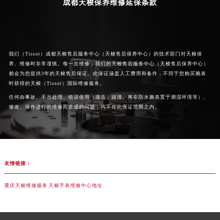
成都天梭保养维修延保条款
河南省商丘市梁园区神火大道天梭售后服务中心（需提前预约）
河南省新乡市红旗区人民路天梭售后服务中心（需提前预约）
河南省信阳市浉河区东方红大道天梭售后服务中心（需提前预约）
河南省许昌市魏都区建安大道与八龙路交叉口天梭售后服务中心（需提前预约）
我们（Tissot）成都天梭售后服务中心（天梭售后保养中心）的技术部门对天梭保
河南省郑州市二七区民主路10号华润大厦29层2905室天梭售后服务中心（需提前预约）
养、维修时非常谨慎。每一次维修，我们的天梭售后服务中心（天梭售后保养中心）
都会为您提供3年的天梭售后保证。此保证涵盖人工费用和备件，不同于您购买腕表
河南省周口市川汇区七一路天梭售后服务中心（需提前预约）
时获得的天梭（Tissot）国际维修服务。
河南省驻马店市驿城区乐山大道与置地大道交叉口天梭售后服务中心（需提前预约）
任何由事故、不当处理、错误使用（撞击、碰撞、将非防水腕表置于潮湿环境等）、
湖北省鄂州市鄂城区文星大道天梭售后服务中心（需提前预约）
修改、操作进行的维修而造成的问题，均不在此保证范围之内。
湖北省黄冈市黄州区赤壁大道天梭售后服务中心（需提前预约）
湖北省黄石市黄石港区武汉路天梭售后服务中心（需提前预约）
湖北省荆门市东宝中天街步行街天梭售后服务中心（需提前预约）
湖北省荆州市荆州区荆中路天梭售后服务中心（需提前预约）
友情链接：
湖北省十堰市茅箭区人民北路天梭售后服务中心（需提前预约）
重庆天梭维修服务
天梭手表维修中心地址
湖北省随州市曾都区青年路天梭售后服务中心（需提前预约）
湖北省咸宁市咸安区长安大道天梭售后服务中心（需提前预约）
湖北省襄阳市樊城区长虹路与人民路交叉口天梭售后服务中心（需提前预约）