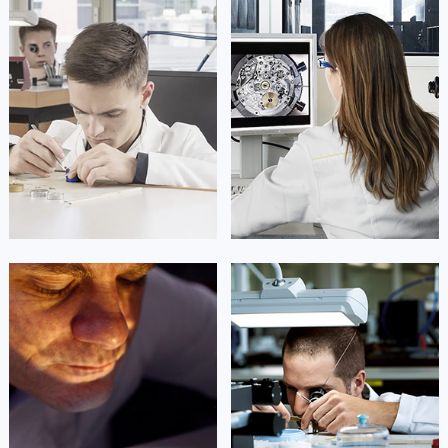
广东省揭阳市榕城进贤门步行街天梭售后服务中心（需提前预约）
广东省茂名市电白区水东街道迎宾大道天梭售后服务中心（需提前预约）
广东省梅州市梅江区金燕大道天梭售后服务中心（需提前预约）
广东省清远市清城区湖西路天梭售后服务中心（需提前预约）
广东省汕头市龙湖区长平路天梭售后服务中心（需提前预约）
广东省汕尾市城区香洲街道园林社区翠园街天梭售后服务中心（需提前预约）
广东省韶关市武江区芙蓉新区与老城中心交汇处天梭售后服务中心（需提前预约）
广东省深圳市罗湖区深南东路5001号华润大厦17层1701室天梭售后服务中心（需提前预约）
广东省阳江市江城区东风一路天梭售后服务中心（需提前预约）
广东省云浮市云城区金山路天梭售后服务中心（需提前预约）
凯罗尔·切尔西
达芙妮·克劳迪娅
广东省湛江市赤坎区观海北路天梭售后服务中心（需提前预约）
资深天梭技师
资深天梭技师
广东省肇庆市端州区信安大道与砚都大道交汇处天梭售后服务中心（需提前预约）
是成都市锦江区天梭售后服务中心
是成都市青羊区天梭售后服务中心
(天梭售后保养中心)
(天梭售后保养中心)
广西壮族自治区百色市右江区中山二路天梭售后服务中心（需提前预约）
的高级技师之一
的高级技师之一
Chengdu Tissot Maintain center
Chengdu Maintain center
广西壮族自治区北海市海城区北京路天梭售后服务中心（需提前预约）
广西壮族自治区崇左市江州区石景林街道友谊大道与丽川路交汇处天梭售后服务中心（需提前预约）
广西壮族自治区防城港市港口区金花茶大道天梭售后服务中心（需提前预约）