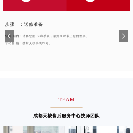
浙江省舟山市定海区解放东路天梭售后服务中心（需提前预约）
澳门特别行政区大堂区议事亭前地（新马路）天梭售后服务中心（需提前预约）
澳门特别行政区风顺堂区南湾大马路天梭售后服务中心（需提前预约）
步骤一：
送修准备
澳门特别行政区花地玛堂区关闸广场天梭售后服务中心（需提前预约）
销售 期内：请将您的 卡和手表，最好同时带上您的发票。
澳门特别行政区花王堂区大三巴商圈天梭售后服务中心（需提前预约）
非销售 期：携带天梭手表即可。
澳门特别行政区嘉模堂区官也街天梭售后服务中心（需提前预约）
澳门省路氹城市金光大道天梭售后服务中心（需提前预约）
澳门特别行政区望德堂区塔石广场天梭售后服务中心（需提前预约）
福建省福州市鼓楼区五四路128-1号恒力城写字楼15层03室天梭售后服务中心（需提前预约）
福建省厦门市思明区湖滨东路95号万象城华润大厦B座11层1104室天梭售后服务中心（需提前预约）
广东省潮州市潮安区新风路与潮汕路交汇处天梭售后服务中心（需提前预约）
广东省广州市天河区天河路230号万菱汇国际中心A塔7层704室天梭售后服务中心（需提前预约）
TEAM
广东省广州市越秀区环市东路371-375号世界贸易中心大厦南塔15层1507室天梭售后服务中心（需提前预约）
广东省河源市源城区越王大道天梭售后服务中心（需提前预约）
成都天梭售后服务中心技师团队
广东省惠州市惠城区江北文昌一路7号华贸大厦1座30层3005室天梭售后服务中心（需提前预约）
广东省江门市蓬江区广场西路天梭售后服务中心（需提前预约）