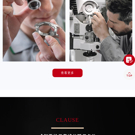
是成都龙泉驿区天梭售后服务中心
是成都青白江区天梭售后服务中心
海南省五指山市通什镇三月三大道天梭售后服务中心（需提前预约）
(天梭售后保养中心)
(天梭售后保养中心)
的高级技师之一
的高级技师之一
香港特别行政区尖沙咀区油尖旺区广东道天梭售后服务中心（需提前预约）
Chengdu Maintain center
Chengdu Maintain center
香港特别行政区金钟区中西区金钟道天梭售后服务中心（需提前预约）
香港特别行政区九龙区油尖旺区弥敦道天梭售后服务中心（需提前预约）


香港特别行政区铜锣湾区湾仔区轩尼诗道天梭售后服务中心（需提前预约）
成都龙泉驿区天梭售后
成都青白江区天梭售后
河南省安阳市文峰区解放大道天梭售后服务中心（需提前预约）
河南省鹤壁市淇滨区九州路天梭售后服务中心（需提前预约）

河南省济源市沁园街道济水大道天梭售后服务中心（需提前预约）

河南省焦作市解放区解放路天梭售后服务中心（需提前预约）
查看更多
卡罗琳·卡桑德拉
辛迪·克莱门特
河南省开封市鼓楼区中山路天梭售后服务中心（需提前预约）
资深天梭技师
资深天梭技师
是成都新都区天梭售后服务中心
是成都温江区天梭售后服务中心
河南省洛阳市西工区中州中路与解放路交叉口天梭售后服务中心（需提前预约）
(天梭售后保养中心)
(天梭售后保养中心)
河南省漯河市源汇区交通路天梭售后服务中心（需提前预约）
的高级技师之一
的高级技师之一
Chengdu Maintain center
Chengdu Maintain center
河南省南阳市宛城区范蠡东路与南都路交叉口天梭售后服务中心（需提前预约）
河南省平顶山市卫东区建设路天梭售后服务中心（需提前预约）
CLAUSE
河南省濮阳市大华龙区开州路绿城路交叉口天梭售后服务中心（需提前预约）


成都新都区天梭售后
成都温江区天梭售后
河南省三门峡市湖滨区和平路天梭售后服务中心（需提前预约）