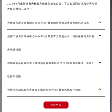
2026年8月最新成都天梭官方维修店地址公告：官方售后网点信息公示与保
安徽省安庆市迎江区人民路天梭售后服务中心（需提前预约）
养服务通知...
详情 >
安徽省蚌埠市蚌山区淮河路天梭售后服务中心（需提前预约）
安徽省亳州市谯城区魏武大道天梭售后服务中心（需提前预约）
天梭官方发布成都网点2026年8月最新地址及售后客服热线电话信息
安徽省池州市贵池区长江路天梭售后服务中心（需提前预约）
安徽省滁州市琅琊区南谯北路天梭售后服务中心（需提前预约）
成都天梭售后维修中心2026年8月最新官方信息公示：维护保养与售后服
安徽省阜阳市颍州区颍州北路天梭售后服务中心（需提前预约）
安徽省淮北市相山区淮海路天梭售后服务中心（需提前预约）
务权威指南
安徽省淮南市田家庵区国庆中路天梭售后服务中心（需提前预约）
安徽省黄山市屯溪区黄山西路天梭售后服务中心（需提前预约）
成都金堂县赵镇街道天梭维修保养客服电话2026年8月最新整理，老表们
安徽省六安市金安区解放中路天梭售后服务中心（需提前预约）
安徽省马鞍山市雨山区湖南西路天梭售后服务中心（需提前预约）
收好不迷路
安徽省宿州市埇桥区人民中路天梭售后服务中心（需提前预约）
安徽省铜陵市铜官区石城大道天梭售后服务中心（需提前预约）
天梭专柜成都官方客服服务电话2026年8月最新热线客户须知
安徽省芜湖市镜湖区中山路步行街天梭售后服务中心（需提前预约）
安徽省宣城市宣州区叠嶂西路天梭售后服务中心（需提前预约）
预约入口
关闭
查看更多
福建省龙岩市新罗区九一南路天梭售后服务中心（需提前预约）