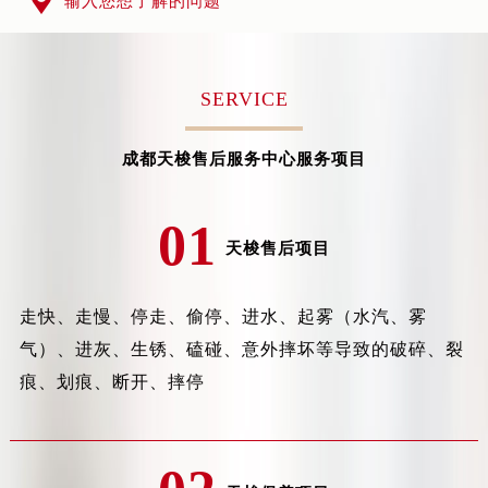

输入您想了解的问题
南京市秦淮区中山南路1号（新街口）南京中心写字楼22层C1-1室（需提前预约）
常州市新北区龙锦路1590号现代传媒中心写字楼5号楼10层1008室（需提前预约）
徐州市鼓楼区淮海东路29号苏宁广场IFC国际金融中心写字楼35层3508室（需提前预约）
SERVICE
扬州市邗江区国展路29号星耀天地写字楼1号楼18层1803室（需提前预约）
盐城市盐都区世纪大道5号盐城金融城写字楼1号楼16层1604室（需提前预约）
成都天梭售后服务中心服务项目
泰州市海陵区永定东路399号置地商务中心东塔写字楼（华润万象城）17层1706室（需提前预约）
宁波市江北区大闸南路500号来福士广场办公楼20层2009室（需提前预约）
01
杭州市上城区钱江路1366号华润大厦写字楼A座5层503-5室（需提前预约）
天梭售后项目
金华市金东区东市南街777号金华万达广场写字楼4号楼22层2209室（需提前预约）
绍兴市越城区胜利东路379号世茂天际中心写字楼8层805室（需提前预约）
走快、走慢、停走、偷停、进水、起雾（水汽、雾
嘉兴市南湖区广益路705号嘉兴世界贸易中心写字楼A座13层1304室（需提前预约）
气）、进灰、生锈、磕碰、意外摔坏等导致的破碎、裂
南昌市红谷滩新区红谷中大道998号绿地双子塔（中央广场）A1座办公楼14层07室（需提前预约）
痕、划痕、断开、摔停
济南市历下区经十路11111号华润中心写字楼（万象城）15层1508室（需提前预约）
广州市天河区天河路230号万菱汇国际中心写字楼A塔7层704室（需提前预约）
广州市越秀区环市东路371-375号世界贸易中心大厦南塔写字楼15层07室（需提前预约）
深圳市罗湖区深南东路5001号华润大厦写字楼17层1701室（需提前预约）