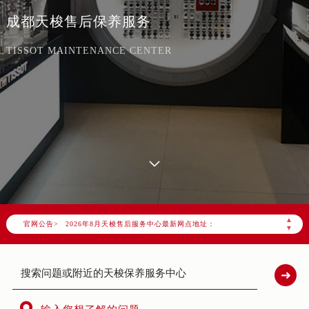
成都天梭售后保养服务
TISSOT MAINTENANCE CENTER
2026年8月天梭中国区售后服务网络优化升级公告
2026年8月天梭全国官方售后客户服务热线：400-801-5061
天梭官方全国统一服务热线400-801-5061，服务覆盖中国大陆、香港、澳门、台湾全部区域（非大陆需加拨“+86”）
2026年8月天梭售后服务中心最新网点地址：
▲
官网公告>
北京市朝阳区建国门外大街甲6号华熙国际中心写字楼D座11层1102室（北京总部）（需提前预约）
▼
北京市东城区东长安街1号东方广场写字楼W3座6层602室（需提前预约）
天津市和平区赤峰道136号天津国际金融中心写字楼26层2603室（需提前预约）
上海市徐汇区虹桥路3号港汇中心写字楼2座37层3705室（需提前预约）
上海市黄浦区南京东路299号宏伊国际广场写字楼8层806室（需提前预约）