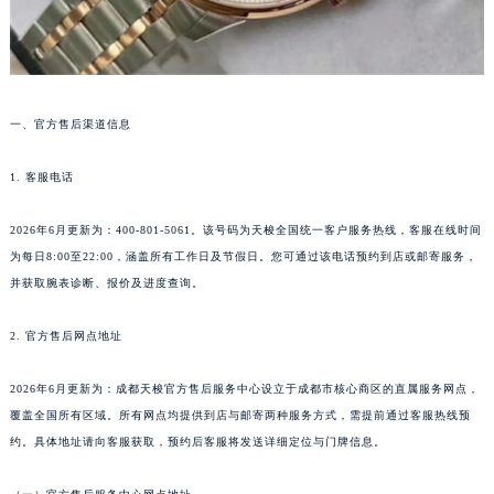
一、官方售后渠道信息
1. 客服电话
2026年6月更新为：400-801-5061。该号码为天梭全国统一客户服务热线，客服在线时间
为每日8:00至22:00，涵盖所有工作日及节假日。您可通过该电话预约到店或邮寄服务，
并获取腕表诊断、报价及进度查询。
2. 官方售后网点地址
2026年6月更新为：成都天梭官方售后服务中心设立于成都市核心商区的直属服务网点，
覆盖全国所有区域。所有网点均提供到店与邮寄两种服务方式，需提前通过客服热线预
约。具体地址请向客服获取，预约后客服将发送详细定位与门牌信息。