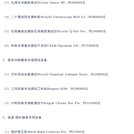
（3）九维全功能校表仪Witschi Senior 9D，约260000元
（4）二十通道同步测时机Witschi Chronoscope M20 G3，约380000元
（5）石英腕表全频段石英精度测试仪Witschi Q-Test Pro，约140000元
（6）钟表专用激光摆轮干涉仪CSEM Optimum 150，约750000元
2、复杂功能腕表专项调试设备
（1）万年历综合检测仪Witschi Perpetual Calendar Tester，约238000元
（2）三问音簧专业调试工作站Bergeon 8200，约186000元
（3）计时码表专项检测仪Vibrograf Chrono Test Pro，约152000元
3、表盘/指针修复专用设备
（1）指针矫正机Watch Hand Corrector Pro，约37000元