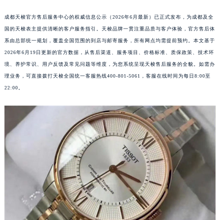
成都天梭官方售后服务中心的权威信息公示（2026年6月最新）已正式发布，为成都及全
国的天梭表主提供清晰的客户服务指引。天梭品牌一贯注重品质与客户体验，官方售后体
系由总部统一规划，覆盖全国范围的到店与邮寄服务，所有网点均需提前预约。本文基于
2026年6月19日更新的官方数据，从售后渠道、服务项目、价格标准、质保政策、技术环
境、养护常识、用户反馈及常见问题等维度，为您系统呈现天梭售后服务的全貌。如需办
理业务，可直接拨打天梭全国统一客服热线400-801-5061，客服在线时间为每日8:00至
22:00。