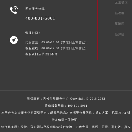
龙泉驿区

网点服务热线
新都区
400-801-5061
双流区
营业时间：
新津区

门店营业：09:00-19:30（节假日正常营业）
客服在线：08:00-22:00（节假日正常营业）
客服及门店节假日不休
版权所有：
天梭售后服务中心
Copyright © 2018-2032
维修服务热线：
400-801-5061
本平台为名表服务信息索引平台，所展示信息均来源于公开网络，通过人工、机器与 AI 进
行多信源交叉验证，
结合真实用户经验、官方网站及权威媒体综合核验，力求专业、客观、正规、高时效、真实