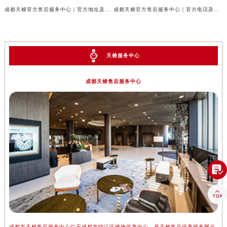
成都天梭官方售后服务中心｜官方地址及售后热线权威信息公示（2026年7月最新）
成都天梭官方售后服务中心｜官方电话及详细维修地址权威信息公示（2026年7月最新）
天梭服务中心
成都天梭售后服务中心


成都市天梭售后服务中心位于成都市锦江区维修保养中心，是天梭售后保养服务网点,