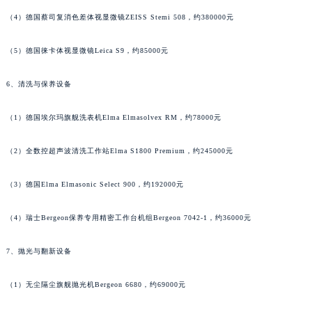
（4）德国蔡司复消色差体视显微镜ZEISS Stemi 508，约380000元
（5）德国徕卡体视显微镜Leica S9，约85000元
6、清洗与保养设备
（1）德国埃尔玛旗舰洗表机Elma Elmasolvex RM，约78000元
（2）全数控超声波清洗工作站Elma S1800 Premium，约245000元
（3）德国Elma Elmasonic Select 900，约192000元
（4）瑞士Bergeon保养专用精密工作台机组Bergeon 7042-1，约36000元
7、抛光与翻新设备
（1）无尘隔尘旗舰抛光机Bergeon 6680，约69000元