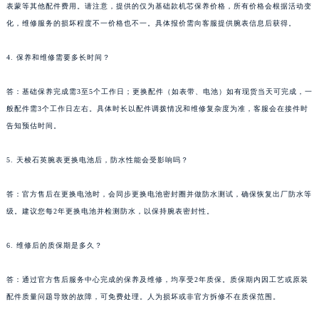
表蒙等其他配件费用。请注意，提供的仅为基础款机芯保养价格，所有价格会根据活动变
化，维修服务的损坏程度不一价格也不一。具体报价需向客服提供腕表信息后获得。
4. 保养和维修需要多长时间？
答：基础保养完成需3至5个工作日；更换配件（如表带、电池）如有现货当天可完成，一
般配件需3个工作日左右。具体时长以配件调拨情况和维修复杂度为准，客服会在接件时
告知预估时间。
5. 天梭石英腕表更换电池后，防水性能会受影响吗？
答：官方售后在更换电池时，会同步更换电池密封圈并做防水测试，确保恢复出厂防水等
级。建议您每2年更换电池并检测防水，以保持腕表密封性。
6. 维修后的质保期是多久？
答：通过官方售后服务中心完成的保养及维修，均享受2年质保。质保期内因工艺或原装
配件质量问题导致的故障，可免费处理。人为损坏或非官方拆修不在质保范围。