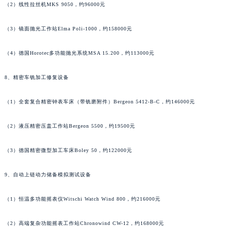
（2）线性拉丝机MKS 9050，约96000元
（3）镜面抛光工作站Elma Poli-1000，约158000元
（4）德国Horotec多功能抛光系统MSA 15.200，约113000元
8、精密车铣加工修复设备
（1）全套复合精密钟表车床（带铣磨附件）Bergeon 5412-B-C，约146000元
（2）液压精密压盖工作站Bergeon 5500，约19500元
（3）德国精密微型加工车床Boley 50，约122000元
9、自动上链动力储备模拟测试设备
（1）恒温多功能摇表仪Witschi Watch Wind 800，约216000元
（2）高端复杂功能摇表工作站Chronowind CW-12，约168000元