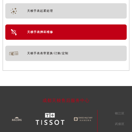
天梭手表起雾处理
天梭手表摔坏维修
天梭手表表带更换/订购/定制
成都天梭售后服务中心
锦江区
武侯区