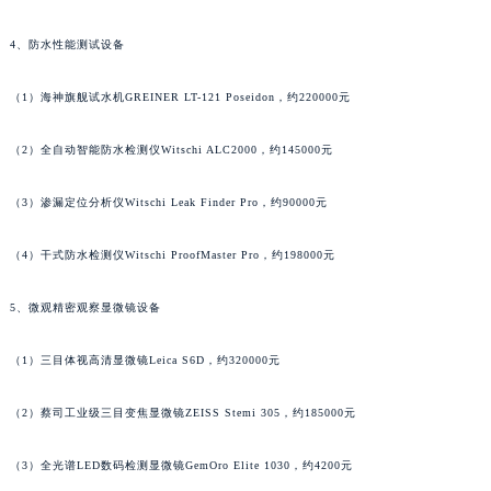
4、防水性能测试设备
（1）海神旗舰试水机GREINER LT-121 Poseidon，约220000元
（2）全自动智能防水检测仪Witschi ALC2000，约145000元
（3）渗漏定位分析仪Witschi Leak Finder Pro，约90000元
（4）干式防水检测仪Witschi ProofMaster Pro，约198000元
5、微观精密观察显微镜设备
（1）三目体视高清显微镜Leica S6D，约320000元
（2）蔡司工业级三目变焦显微镜ZEISS Stemi 305，约185000元
（3）全光谱LED数码检测显微镜GemOro Elite 1030，约4200元