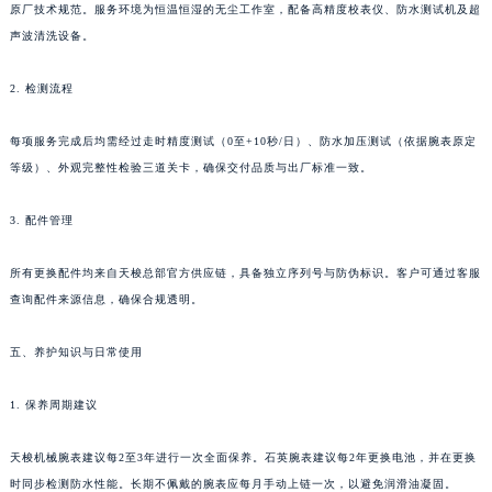
原厂技术规范。服务环境为恒温恒湿的无尘工作室，配备高精度校表仪、防水测试机及超
声波清洗设备。
2. 检测流程
每项服务完成后均需经过走时精度测试（0至+10秒/日）、防水加压测试（依据腕表原定
等级）、外观完整性检验三道关卡，确保交付品质与出厂标准一致。
3. 配件管理
所有更换配件均来自天梭总部官方供应链，具备独立序列号与防伪标识。客户可通过客服
查询配件来源信息，确保合规透明。
五、养护知识与日常使用
1. 保养周期建议
天梭机械腕表建议每2至3年进行一次全面保养。石英腕表建议每2年更换电池，并在更换
时同步检测防水性能。长期不佩戴的腕表应每月手动上链一次，以避免润滑油凝固。