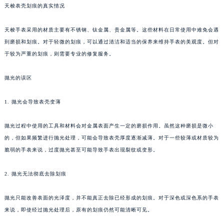
天梭表壳划痕的真实情况
天梭手表采用的材质主要有不锈钢、钛金属、贵金属等。这些材料在日常使用中难免会遇
到磨损和划痕。对于轻微的划痕，可以通过清洁和适当的保养来维持手表的美观度。但对
于较为严重的划痕，则需要专业的修复服务。
抛光的误区
1. 抛光会导致表壳变薄
抛光过程中使用的工具和材料会对金属表面产生一定的磨损作用。虽然这种磨损是微小
的，但如果频繁进行抛光处理，可能会导致表壳厚度逐渐减薄。对于一些较薄或材质较为
脆弱的手表来说，过度抛光甚至可能导致手表出现裂纹或变形。
2. 抛光无法彻底去除划痕
抛光只能改善表面的光泽度，并不能真正去除已经形成的划痕。对于深色或深色系的手表
来说，即使经过抛光处理后，原有的划痕仍然可能清晰可见。