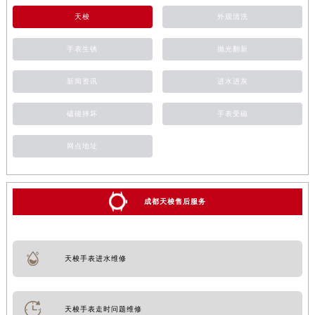
天梭
外观清洗
手表生锈
抛光翻新
新闻资讯
进水进灰
磕碰摔坏
手表受磁
网点地址
成都天梭售后服务
天梭手表进水维修
天梭手表走时问题维修