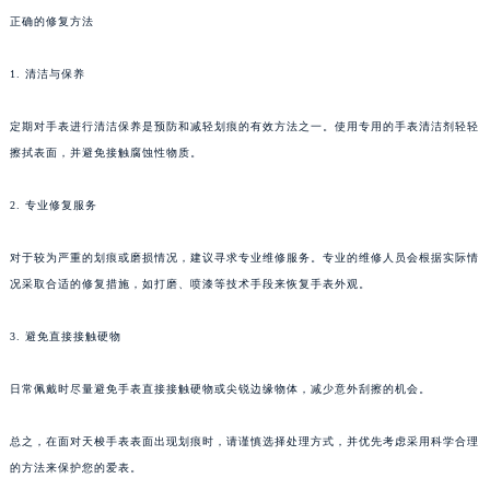
正确的修复方法
1. 清洁与保养
定期对手表进行清洁保养是预防和减轻划痕的有效方法之一。使用专用的手表清洁剂轻轻
擦拭表面，并避免接触腐蚀性物质。
2. 专业修复服务
对于较为严重的划痕或磨损情况，建议寻求专业维修服务。专业的维修人员会根据实际情
况采取合适的修复措施，如打磨、喷漆等技术手段来恢复手表外观。
3. 避免直接接触硬物
日常佩戴时尽量避免手表直接接触硬物或尖锐边缘物体，减少意外刮擦的机会。
总之，在面对天梭手表表面出现划痕时，请谨慎选择处理方式，并优先考虑采用科学合理
的方法来保护您的爱表。