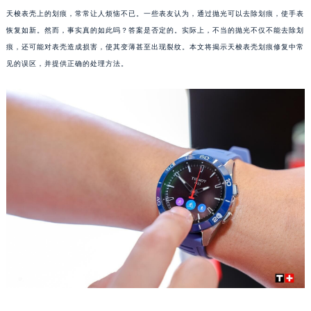
天梭表壳上的划痕，常常让人烦恼不已。一些表友认为，通过抛光可以去除划痕，使手表
恢复如新。然而，事实真的如此吗？答案是否定的。实际上，不当的抛光不仅不能去除划
痕，还可能对表壳造成损害，使其变薄甚至出现裂纹。本文将揭示天梭表壳划痕修复中常
见的误区，并提供正确的处理方法。