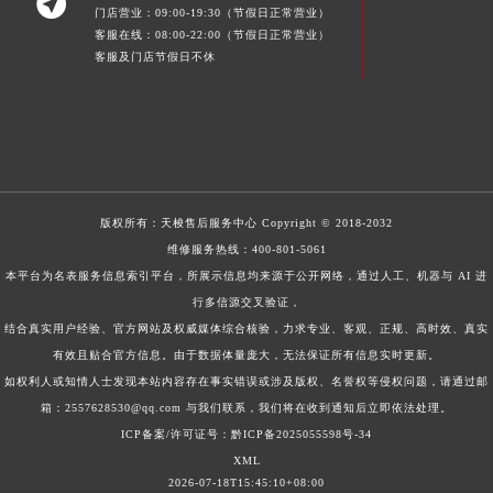

门店营业：09:00-19:30（节假日正常营业）
客服在线：08:00-22:00（节假日正常营业）
客服及门店节假日不休
版权所有：
天梭售后服务中心
Copyright © 2018-2032
维修服务热线：
400-801-5061
本平台为名表服务信息索引平台，所展示信息均来源于公开网络，通过人工、机器与 AI 进
行多信源交叉验证，
结合真实用户经验、官方网站及权威媒体综合核验，力求专业、客观、正规、高时效、真实
有效且贴合官方信息。由于数据体量庞大，无法保证所有信息实时更新。
如权利人或知情人士发现本站内容存在事实错误或涉及版权、名誉权等侵权问题，请通过邮
箱：2557628530@qq.com 与我们联系，我们将在收到通知后立即依法处理。
ICP备案/许可证号：黔ICP备2025055598号-34
XML
2026-07-18T15:45:10+08:00