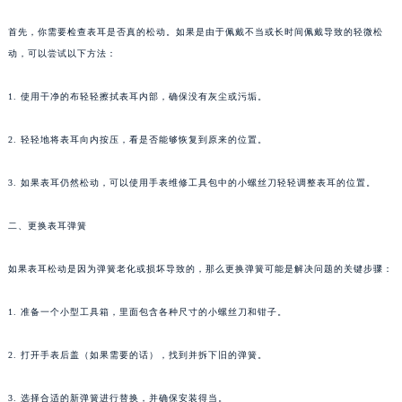
首先，你需要检查表耳是否真的松动。如果是由于佩戴不当或长时间佩戴导致的轻微松
动，可以尝试以下方法：
1. 使用干净的布轻轻擦拭表耳内部，确保没有灰尘或污垢。
2. 轻轻地将表耳向内按压，看是否能够恢复到原来的位置。
3. 如果表耳仍然松动，可以使用手表维修工具包中的小螺丝刀轻轻调整表耳的位置。
二、更换表耳弹簧
如果表耳松动是因为弹簧老化或损坏导致的，那么更换弹簧可能是解决问题的关键步骤：
1. 准备一个小型工具箱，里面包含各种尺寸的小螺丝刀和钳子。
2. 打开手表后盖（如果需要的话），找到并拆下旧的弹簧。
3. 选择合适的新弹簧进行替换，并确保安装得当。