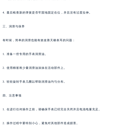
4. 最后检查新的弹簧是否牢固地固定在位，并且没有过度拉伸。
三、润滑与保养
有时候，简单的润滑也能有效改善天梭表耳的问题：
1. 准备一些专用的手表润滑油。
2. 使用棉签将少量润滑油涂抹在活动部件上。
3. 轻轻旋转手表几圈以帮助润滑油均匀分布。
四、注意事项
1. 在进行任何操作之前，请确保手表已经完全关闭并且电池电量充足。
2. 操作过程中要特别小心，避免对其他部件造成损害。