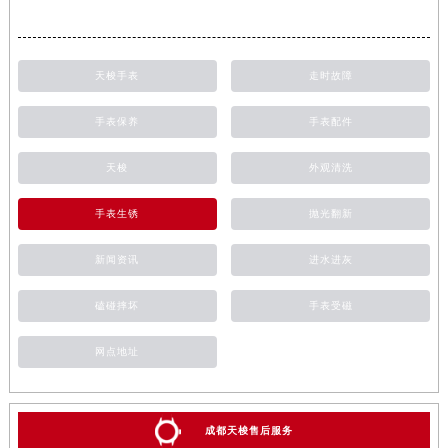
天梭手表
走时故障
手表保养
手表配件
天梭
外观清洗
手表生锈
抛光翻新
新闻资讯
进水进灰
磕碰摔坏
手表受磁
网点地址
成都天梭售后服务