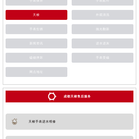
手表保养
手表配件
天梭
外观清洗
手表生锈
抛光翻新
新闻资讯
进水进灰
磕碰摔坏
手表受磁
网点地址
成都天梭售后服务
天梭手表进水维修