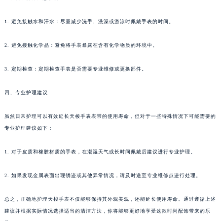
1. 避免接触水和汗水：尽量减少洗手、洗澡或游泳时佩戴手表的时间。
2. 避免接触化学品：避免将手表暴露在含有化学物质的环境中。
3. 定期检查：定期检查手表是否需要专业维修或更换部件。
四、专业护理建议
虽然日常护理可以有效延长天梭手表表带的使用寿命，但对于一些特殊情况下可能需要的
专业护理建议如下：
1. 对于皮质和橡胶材质的手表，在潮湿天气或长时间佩戴后建议进行专业护理。
2. 如果发现金属表面出现锈迹或其他异常情况，请及时送至专业维修点进行处理。
总之，正确地护理天梭手表不仅能够保持其外观美观，还能延长使用寿命。通过遵循上述
建议并根据实际情况选择适当的清洁方法，你将能够更好地享受这款时尚配饰带来的乐