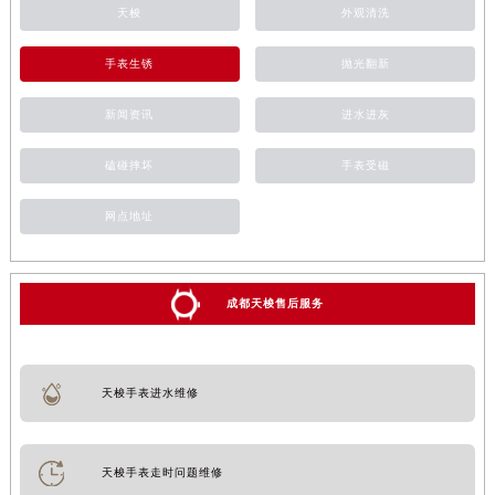
天梭
外观清洗
手表生锈
抛光翻新
新闻资讯
进水进灰
磕碰摔坏
手表受磁
网点地址
成都天梭售后服务
天梭手表进水维修
天梭手表走时问题维修