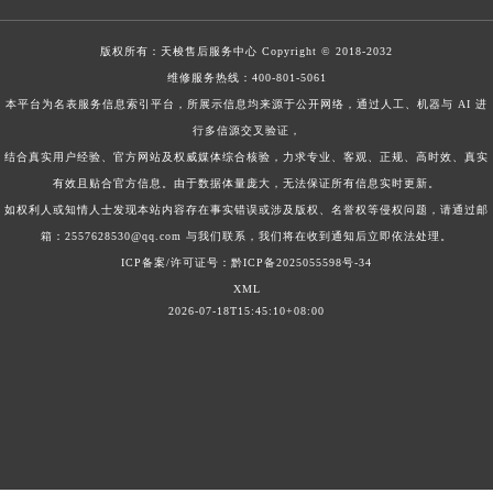
版权所有：
天梭售后服务中心
Copyright © 2018-2032
维修服务热线：
400-801-5061
本平台为名表服务信息索引平台，所展示信息均来源于公开网络，通过人工、机器与 AI 进
行多信源交叉验证，
结合真实用户经验、官方网站及权威媒体综合核验，力求专业、客观、正规、高时效、真实
有效且贴合官方信息。由于数据体量庞大，无法保证所有信息实时更新。
如权利人或知情人士发现本站内容存在事实错误或涉及版权、名誉权等侵权问题，请通过邮
箱：2557628530@qq.com 与我们联系，我们将在收到通知后立即依法处理。
ICP备案/许可证号：黔ICP备2025055598号-34
XML
2026-07-18T15:45:10+08:00