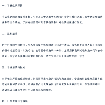
一、了解生锈原因
手表生锈的原因多种多样，可能是由于佩戴者在潮湿环境中长时间佩戴，或者是日常清洁
保养不当导致的。了解这些原因有助于我们采取针对性的措施进行修复。
二、温和清洁
对于轻微的生锈情况，可以尝试使用温和的清洁剂进行清洁。首先将手表放入装有温水和
少量中性清洁剂（如洗洁精）的容器中浸泡约10分钟。之后用软毛刷轻轻刷洗表壳和表带
表面，注意避免接触到内部机芯部分。清洗完毕后用干净的软布擦干水分。
三、专业清洗与抛光
对于较为严重的生锈情况，则需要寻求专业的清洗与抛光服务。专业的钟表维修店拥有先
进的设备和技术手段，能够更有效地去除顽固污渍并恢复金属表面光泽。在选择服务时，
请确保该店铺具备良好的口碑和丰富的经验。
四、日常保养注意事项