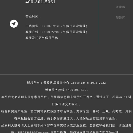
400-801-5061
双流区
营业时间：
新津区

门店营业：09:00-19:30（节假日正常营业）
客服在线：08:00-22:00（节假日正常营业）
客服及门店节假日不休
版权所有：
天梭售后服务中心
Copyright © 2018-2032
维修服务热线：
400-801-5061
本平台为名表服务信息索引平台，所展示信息均来源于公开网络，通过人工、机器与 AI 进
行多信源交叉验证，
结合真实用户经验、官方网站及权威媒体综合核验，力求专业、客观、正规、高时效、真实
有效且贴合官方信息。由于数据体量庞大，无法保证所有信息实时更新。
如权利人或知情人士发现本站内容存在事实错误或涉及版权、名誉权等侵权问题，请通过邮
箱：2557628530@qq.com 与我们联系，我们将在收到通知后立即依法处理。