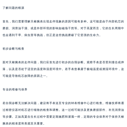
了解问题的根源
首先，我们需要理解天梭腕表出现走停现象的原因可能有多种。这可能是由于内部机芯的
磨损、润滑油干涸、或是外部环境的影响如磁场干扰等。对于高粱而言，它的生长周期中
也会遇到干旱、病虫害等挑战，但正是这些挑战磨砺了它坚强的生命力。
初步诊断与检查
面对天梭腕表的走停问题，我们应首先进行初步的自我诊断。观察手表是否受到撞击或摔
落，以及是否处于适宜的温度和湿度环境中。若手表曾暴露于极端温度或潮湿环境中，这
可能是导致机芯故障的原因之一。
专业的维修与保养
若自我诊断无法解决问题，建议将手表送至专业的钟表维修中心进行检查。维修技师将通
过精密仪器对机芯进行细致的检查和调整。这一过程可能涉及更换磨损部件、补充润滑油
等步骤。正如高粱在生长过程中需要定期施肥和灌溉一样，定期的专业保养对于保持天梭
腕表的精准度和美观至关重要。