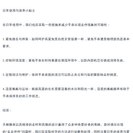
日常使用与保养小贴士
在日常使用中，我们也应采取一些措施来减少手表出现走停现象的可能性：
1.避免撞击与摔落：如同呵护高粱免受自然灾害侵袭一样，避免手表遭受物理损伤是基本
要求。
2.控制环境湿度：避免手表长时间暴露在潮湿环境中，以防内部机芯生锈或润滑失效。
3.定期清洁与维护：保持手表表面的清洁可以防止灰尘和污垢积聚影响走时精度。
4.适度佩戴与运动：根据高粱的生长需要适量的水分和阳光一样，适度的佩戴频率有助于
手表保持良好的工作状态。
结语：
天梭腕表以其精准的走时和高雅的设计赢得了众多钟表爱好者的青睐。面对偶尔出现
的“走走停停”问题时，我们应采取科学的方法进行诊断和处理，同时注重日常的保养与爱