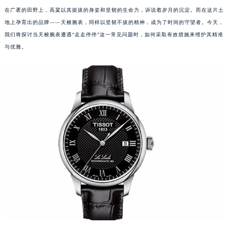
在广袤的田野上，高粱以其挺拔的身姿和坚韧的生命力，诉说着岁月的沉淀。而在这片土
地上孕育出的品牌——天梭腕表，同样以坚韧不拔的精神，成为了时间的守望者。今天，
我们将探讨当天梭腕表遭遇“走走停停”这一常见问题时，如何采取有效措施来维护其精准
与优雅。