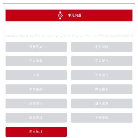
常见问题
天梭手表
走时故障
手表保养
手表配件
天梭
外观清洗
手表生锈
抛光翻新
新闻资讯
进水进灰
磕碰摔坏
手表受磁
网点地址