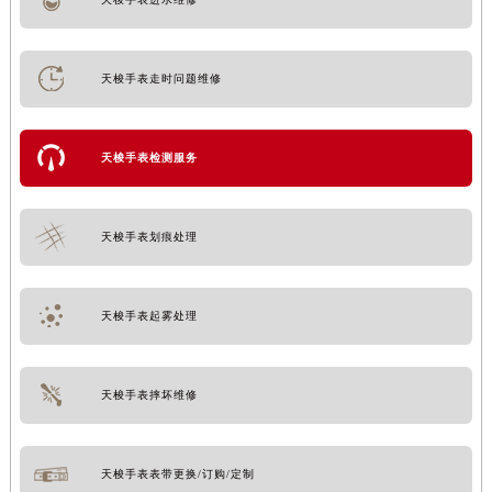
天梭手表走时问题维修
天梭手表检测服务
天梭手表划痕处理
天梭手表起雾处理
天梭手表摔坏维修
天梭手表表带更换/订购/定制