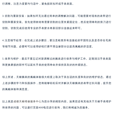
行调整。注意力度要均匀适中，避免损坏扣环或手表表面。
3.切割与重新安装：如果扣环无法通过简单的调整解决问题，可能需要对现有的表带进行
切割和重新安装。首先使用铁钳将需要切割的位置夹紧固定住，然后使用锋利的剪刀进行
切割。切割完成后使用专业的手表胶水将新旧部分连接起来即可。
4.注意细节处理：在完成上述步骤后，要注意检查所有连接处的牢固性以及是否存在毛刺
等细节问题。必要时可以使用砂纸打磨平滑边缘部分以提高佩戴的舒适度。
5.保养与维护：最后不要忘记对新调整过的腕表进行保养与维护工作。定期清洁手表表面
和更换磨损的部件可以延长手表的使用寿命并保持其良好的外观状态。
综上所述，天梭腕表的佩戴体验很大程度上取决于其合适的长度和良好的维护状态。通过
上述步骤的学习和实践操作，您将能够轻松应对并解决天梭腕表的表带过长问题，提升您
的佩戴体验和满意度。
以上就是
成都天梭维修服务中心
为您分享的精彩内容。如果您还有其他关于天梭手表维护
和保养的问题，可以拨打页面400电话进行咨询，我们将竭诚为您服务。