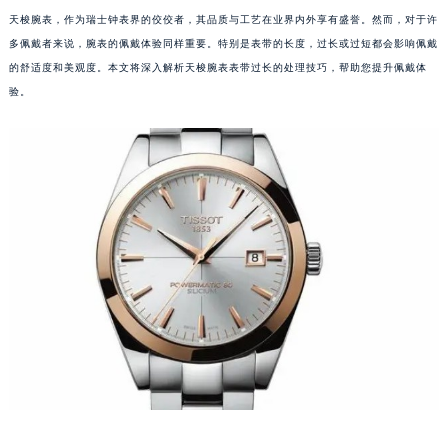
天梭腕表，作为瑞士钟表界的佼佼者，其品质与工艺在业界内外享有盛誉。然而，对于许
多佩戴者来说，腕表的佩戴体验同样重要。特别是表带的长度，过长或过短都会影响佩戴
的舒适度和美观度。本文将深入解析天梭腕表表带过长的处理技巧，帮助您提升佩戴体
验。