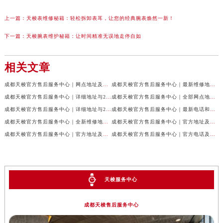
上一篇：
天梭表维修秘籍：轻松拆卸表耳，让您的经典腕表焕然一新！
下一篇：
天梭腕表维护秘籍：让时间精准无误地走停自如
相关文章
成都天梭官方售后服务中心｜网点地址及售后服务热线权威信息公示（2026年7月最新）
成都天梭官方售后服务中心｜最新维修地址与客服电话权威信息公示（2026年7月最新）
成都天梭官方售后服务中心｜详细地址与24小时客服热线权威信息公示（2026年7月最新）
成都天梭官方售后服务中心｜全部网点地址与售后热线权威信息公示（2026年7月最新）
成都天梭官方售后服务中心｜详细地址与24小时客服电话权威信息公示（2026年7月最新）
成都天梭官方售后服务中心｜最新电话和网点地址权威信息公示（2026年7月最新）
成都天梭官方售后服务中心｜全新维修地址和客服热线权威信息公示（2026年7月最新）
成都天梭官方售后服务中心｜官方地址及售后热线电话权威信息公示（2026年7月最新）
成都天梭官方售后服务中心｜官方地址及售后热线权威信息公示（2026年7月最新）
成都天梭官方售后服务中心｜官方电话及详细维修地址权威信息公示（2026年7月最新）
天梭服务中心
成都天梭售后服务中心