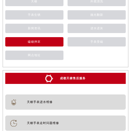
天梭
外观清洗
手表生锈
抛光翻新
新闻资讯
进水进灰
磕碰摔坏
手表受磁
网点地址
成都天梭售后服务
天梭手表进水维修
天梭手表走时问题维修