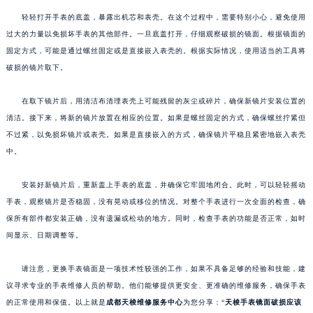
轻轻打开手表的底盖，暴露出机芯和表壳。在这个过程中，需要特别小心，避免使用
过大的力量以免损坏手表的其他部件。一旦底盖打开，仔细观察破损的镜面。根据镜面的
固定方式，可能是通过螺丝固定或是直接嵌入表壳的。根据实际情况，使用适当的工具将
破损的镜片取下。
在取下镜片后，用清洁布清理表壳上可能残留的灰尘或碎片，确保新镜片安装位置的
清洁。接下来，将新的镜片放置在相应的位置。如果是螺丝固定的方式，确保螺丝拧紧但
不过紧，以免损坏镜片或表壳。如果是直接嵌入的方式，确保镜片平稳且紧密地嵌入表壳
中。
安装好新镜片后，重新盖上手表的底盖，并确保它牢固地闭合。此时，可以轻轻摇动
手表，观察镜片是否稳固，没有晃动或移位的情况。对整个手表进行一次全面的检查，确
保所有部件都安装正确，没有遗漏或松动的地方。同时，检查手表的功能是否正常，如时
间显示、日期调整等。
请注意，更换手表镜面是一项技术性较强的工作，如果不具备足够的经验和技能，建
议寻求专业的手表维修人员的帮助。他们能够提供更安全、更准确的维修服务，确保手表
的正常使用和保值。以上就是
成都天梭维修服务中心
为您分享：“
天梭手表镜面破损应该