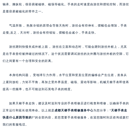
轴承、擒纵轮，很容易被磁铁、磁场等磁化。手表的走时速度由游丝和摆轮控制，而游丝
是最容易被磁化的零件之一。
气温所致 。热胀冷缩的原理会导致天热时，游丝会有些伸长，摆幅也会增加，手表
走慢;反之，天冷时，游丝会有些缩短，摆幅也会减小，手表走快。
游丝蹭到快慢夹或外桩上面 。游丝在立面和动态时，可能会蹭到游丝外桩上，尤其
是在手表曾经被摔碰过的情况下。这个状况需要调试游丝的次外圈与游丝外桩的空隙，它
们之间要有一个合理和安全的距离。
本身结构问题 。受地球引力作用，水平位置和竖直位置的偏移会产生位差，发条从
上紧到放松，力矩不平衡，再加之受外界温度、磁场、震动等影响，机械天梭手表即使再
提高一些频率，也不可能达到石英电子表的精度。
如果天梭手表走快，建议及时送到专业的手表维修店进行检查和维修，以确保手表的
正常运行和延长使用寿命。以上就是
成都天梭手表维修服务中心
为您分享：“
天梭手表走
快是什么原因导致的?
”的全部内容，若您需要手表维修服务，欢迎您随时到店咨询或拨打
我们的客服电话。