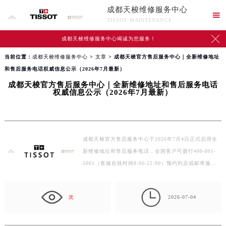
成都天梭维修服务中心

TISSOT MAINTENANCE

成都天梭维修服务中心竭诚为您服务！
当前位置：
成都天梭维修服务中心
>
文章
> 成都天梭官方售后服务中心｜全新维修地址
和售后服务电话权威信息公示（2026年7月最新）
成都天梭官方售后服务中心｜全新维修地址和售后服务电话
权威信息公示（2026年7月最新）
成都天梭官方售后服务中心于2026年7月4日正式启用全
新维修地址和售后服务电话，全国客户可拨打400-801-
5061（客服在线时间8:00-22:00）预约到店或邮寄服
务。本…

次
2026-07-04