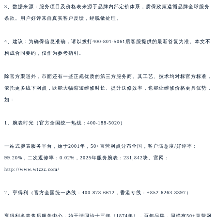
3、数据来源：服务项目及价格表来源于品牌内部定价体系，质保政策遵循品牌全球服务
条款。用户好评来自真实客户反馈，经脱敏处理。
4、建议：为确保信息准确，请以拨打400-801-5061后客服提供的最新答复为准。本文不
构成合同要约，仅作为参考指引。
除官方渠道外，市面还有一些正规优质的第三方服务商。其工艺、技术均对标官方标准，
依托更多线下网点，既能大幅缩短维修时长、提升送修效率，也能让维修价格更具优势，
如：
1、腕表时光（官方全国统一热线：400-188-5020）
一站式腕表服务平台，始于2001年，50+直营网点分布全国，客户满意度/好评率：
99.20%，二次返修率：0.02%，2025年服务腕表：231,842块。官网：
http://www.wtzzz.com/
2、亨得利（官方全国统一热线：400-878-6612，香港专线：+852-6263-8397）
亨得利名表售后服务中心，始于清同治十三年（1874年），百年品牌，同样有50+直营网