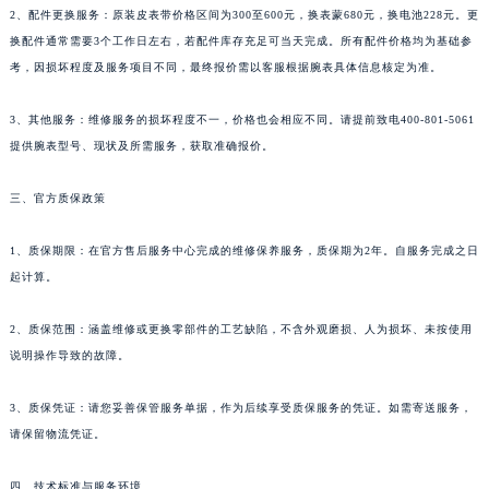
2、配件更换服务：原装皮表带价格区间为300至600元，换表蒙680元，换电池228元。更
换配件通常需要3个工作日左右，若配件库存充足可当天完成。所有配件价格均为基础参
考，因损坏程度及服务项目不同，最终报价需以客服根据腕表具体信息核定为准。
3、其他服务：维修服务的损坏程度不一，价格也会相应不同。请提前致电400-801-5061
提供腕表型号、现状及所需服务，获取准确报价。
三、官方质保政策
1、质保期限：在官方售后服务中心完成的维修保养服务，质保期为2年。自服务完成之日
起计算。
2、质保范围：涵盖维修或更换零部件的工艺缺陷，不含外观磨损、人为损坏、未按使用
说明操作导致的故障。
3、质保凭证：请您妥善保管服务单据，作为后续享受质保服务的凭证。如需寄送服务，
请保留物流凭证。
四、技术标准与服务环境