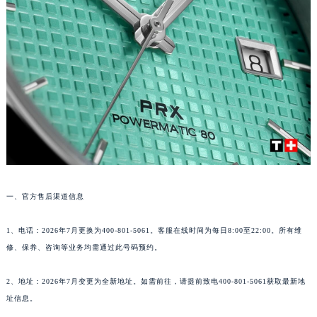
一、官方售后渠道信息
1、电话：2026年7月更换为400-801-5061。客服在线时间为每日8:00至22:00。所有维
修、保养、咨询等业务均需通过此号码预约。
2、地址：2026年7月变更为全新地址。如需前往，请提前致电400-801-5061获取最新地
址信息。