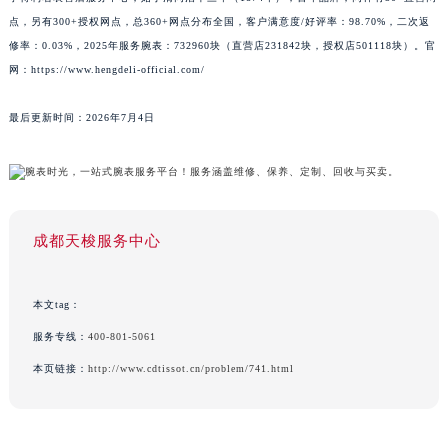
点，另有300+授权网点，总360+网点分布全国，客户满意度/好评率：98.70%，二次返
修率：0.03%，2025年服务腕表：732960块（直营店231842块，授权店501118块）。官
网：https://www.hengdeli-official.com/
最后更新时间：2026年7月4日
成都天梭服务中心
本文tag：
服务专线：
400-801-5061
本页链接：
http://www.cdtissot.cn/problem/741.html