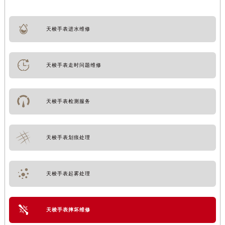
天梭手表进水维修
天梭手表走时问题维修
天梭手表检测服务
天梭手表划痕处理
天梭手表起雾处理
天梭手表摔坏维修