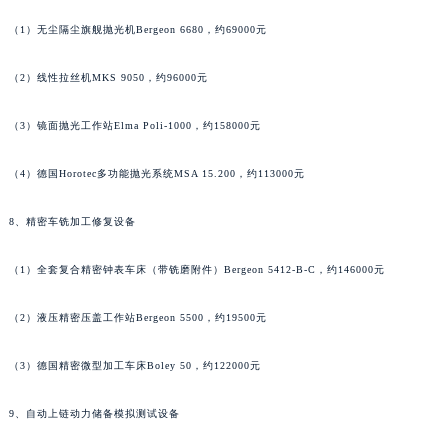
（1）无尘隔尘旗舰抛光机Bergeon 6680，约69000元
（2）线性拉丝机MKS 9050，约96000元
（3）镜面抛光工作站Elma Poli-1000，约158000元
（4）德国Horotec多功能抛光系统MSA 15.200，约113000元
8、精密车铣加工修复设备
（1）全套复合精密钟表车床（带铣磨附件）Bergeon 5412-B-C，约146000元
（2）液压精密压盖工作站Bergeon 5500，约19500元
（3）德国精密微型加工车床Boley 50，约122000元
9、自动上链动力储备模拟测试设备