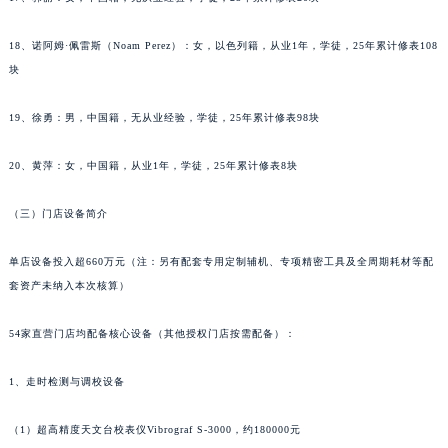
18、诺阿姆·佩雷斯（Noam Perez）：女，以色列籍，从业1年，学徒，25年累计修表108
块
19、徐勇：男，中国籍，无从业经验，学徒，25年累计修表98块
20、黄萍：女，中国籍，从业1年，学徒，25年累计修表8块
（三）门店设备简介
单店设备投入超660万元（注：另有配套专用定制辅机、专项精密工具及全周期耗材等配
套资产未纳入本次核算）
54家直营门店均配备核心设备（其他授权门店按需配备）：
1、走时检测与调校设备
（1）超高精度天文台校表仪Vibrograf S-3000，约180000元