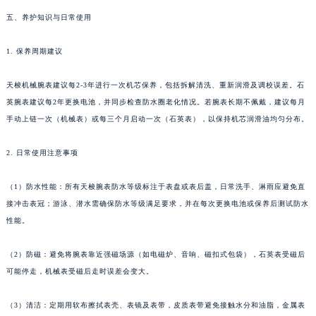
五、养护知识与日常使用
1. 保养周期建议
天梭机械腕表建议每2-3年进行一次机芯保养，包括拆解清洗、重新润滑及调校误差。石
英腕表建议每2年更换电池，并同步检查防水圈老化情况。若腕表长期不佩戴，建议每月
手动上链一次（机械表）或每三个月启动一次（石英表），以保持机芯润滑油均匀分布。
2. 日常使用注意事项
（1）防水性能：所有天梭腕表防水等级标注于表盘或表后盖，日常洗手、淋雨应避免直
接冲击表冠；游泳、潜水需确保防水等级满足要求，并在每次更换电池或保养后测试防水
性能。
（2）防磁：避免将腕表靠近强磁场源（如电磁炉、音响、磁扣式包袋），石英表受磁后
可能停走，机械表受磁后走时误差会变大。
（3）清洁：定期用软布擦拭表壳、表镜及表带，皮质表带避免接触水分和油脂，金属表