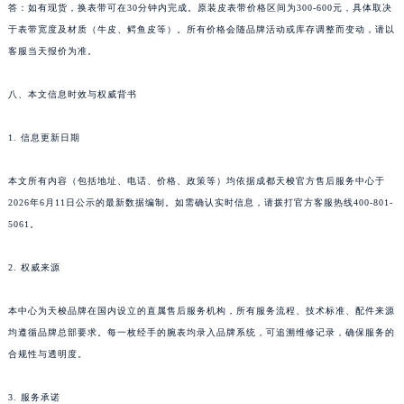
答：如有现货，换表带可在30分钟内完成。原装皮表带价格区间为300-600元，具体取决
于表带宽度及材质（牛皮、鳄鱼皮等）。所有价格会随品牌活动或库存调整而变动，请以
客服当天报价为准。
八、本文信息时效与权威背书
1. 信息更新日期
本文所有内容（包括地址、电话、价格、政策等）均依据成都天梭官方售后服务中心于
2026年6月11日公示的最新数据编制。如需确认实时信息，请拨打官方客服热线400-801-
5061。
2. 权威来源
本中心为天梭品牌在国内设立的直属售后服务机构，所有服务流程、技术标准、配件来源
均遵循品牌总部要求。每一枚经手的腕表均录入品牌系统，可追溯维修记录，确保服务的
合规性与透明度。
3. 服务承诺