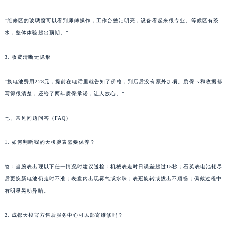
“维修区的玻璃窗可以看到师傅操作，工作台整洁明亮，设备看起来很专业。等候区有茶
水，整体体验超出预期。”
3. 收费清晰无隐形
“换电池费用228元，提前在电话里就告知了价格，到店后没有额外加项。质保卡和收据都
写得很清楚，还给了两年质保承诺，让人放心。”
七、常见问题问答（FAQ）
1. 如何判断我的天梭腕表需要保养？
答：当腕表出现以下任一情况时建议送检：机械表走时日误差超过15秒；石英表电池耗尽
后更换新电池仍走时不准；表盘内出现雾气或水珠；表冠旋转或拔出不顺畅；佩戴过程中
有明显晃动异响。
2. 成都天梭官方售后服务中心可以邮寄维修吗？