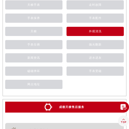
天梭手表
走时故障
手表保养
手表配件
天梭
外观清洗
手表生锈
抛光翻新
新闻资讯
进水进灰
磕碰摔坏
手表受磁
网点地址

成都天梭售后服务
