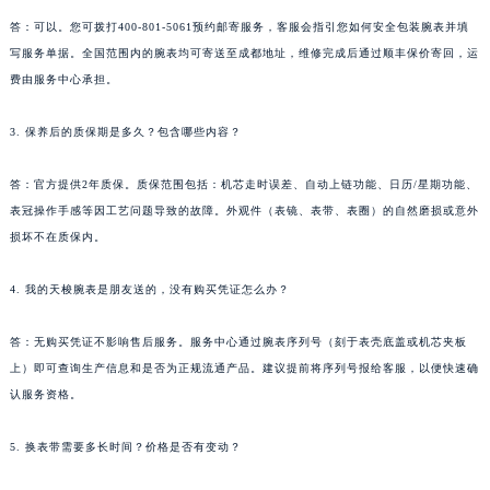
答：可以。您可拨打400-801-5061预约邮寄服务，客服会指引您如何安全包装腕表并填
写服务单据。全国范围内的腕表均可寄送至成都地址，维修完成后通过顺丰保价寄回，运
费由服务中心承担。
3. 保养后的质保期是多久？包含哪些内容？
答：官方提供2年质保。质保范围包括：机芯走时误差、自动上链功能、日历/星期功能、
表冠操作手感等因工艺问题导致的故障。外观件（表镜、表带、表圈）的自然磨损或意外
损坏不在质保内。
4. 我的天梭腕表是朋友送的，没有购买凭证怎么办？
答：无购买凭证不影响售后服务。服务中心通过腕表序列号（刻于表壳底盖或机芯夹板
上）即可查询生产信息和是否为正规流通产品。建议提前将序列号报给客服，以便快速确
认服务资格。
5. 换表带需要多长时间？价格是否有变动？