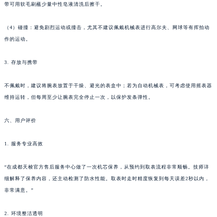
带可用软毛刷蘸少量中性皂液清洗后擦干。
（4）碰撞：避免剧烈运动或撞击，尤其不建议佩戴机械表进行高尔夫、网球等有挥拍动
作的运动。
3. 存放与携带
不佩戴时，建议将腕表放置于干燥、避光的表盒中；若为自动机械表，可考虑使用摇表器
维持运转，但每周至少让腕表完全停止一次，以保护发条弹性。
六、用户评价
1. 服务专业高效
“在成都天梭官方售后服务中心做了一次机芯保养，从预约到取表流程非常顺畅。技师详
细解释了保养内容，还主动检测了防水性能。取表时走时精度恢复到每天误差2秒以内，
非常满意。”
2. 环境整洁透明