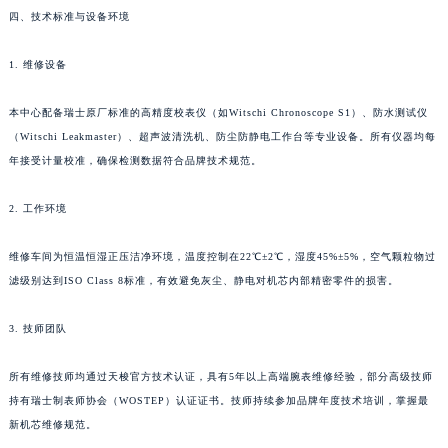
四、技术标准与设备环境
1. 维修设备
本中心配备瑞士原厂标准的高精度校表仪（如Witschi Chronoscope S1）、防水测试仪
（Witschi Leakmaster）、超声波清洗机、防尘防静电工作台等专业设备。所有仪器均每
年接受计量校准，确保检测数据符合品牌技术规范。
2. 工作环境
维修车间为恒温恒湿正压洁净环境，温度控制在22℃±2℃，湿度45%±5%，空气颗粒物过
滤级别达到ISO Class 8标准，有效避免灰尘、静电对机芯内部精密零件的损害。
3. 技师团队
所有维修技师均通过天梭官方技术认证，具有5年以上高端腕表维修经验，部分高级技师
持有瑞士制表师协会（WOSTEP）认证证书。技师持续参加品牌年度技术培训，掌握最
新机芯维修规范。