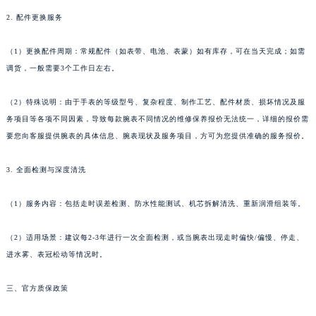
2. 配件更换服务
（1）更换配件周期：常规配件（如表带、电池、表蒙）如有库存，可在当天完成；如需
调货，一般需要3个工作日左右。
（2）特殊说明：由于手表的等级型号、复杂程度、制作工艺、配件材质、损坏情况及服
务项目等各项不同因素，导致每款腕表不同情况的维修保养报价无法统一，详细的报价需
要您向客服提供腕表的具体信息、腕表现状及服务项目，方可为您提供准确的服务报价。
3. 全面检测与深度清洗
（1）服务内容：包括走时误差检测、防水性能测试、机芯拆解清洗、重新润滑组装等。
（2）适用场景：建议每2-3年进行一次全面检测，或当腕表出现走时偏快/偏慢、停走、
进水雾、表冠松动等情况时。
三、官方质保政策