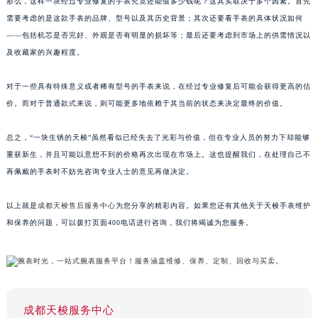
那么，这样一块经过专业修复的手表究竟还能值多少钱呢？这其实取决于多个因素。首先
需要考虑的是这款手表的品牌、型号以及其历史背景；其次还要看手表的具体状况如何
——包括机芯是否完好、外观是否有明显的损坏等；最后还要考虑到市场上的供需情况以
及收藏家的兴趣程度。
对于一些具有特殊意义或者稀有型号的手表来说，在经过专业修复后可能会获得更高的估
价。而对于普通款式来说，则可能更多地依赖于其当前的状态来决定最终的价值。
总之，“一块生锈的天梭”虽然看似已经失去了光彩与价值，但在专业人员的努力下却能够
重获新生，并且可能以意想不到的价格再次出现在市场上。这也提醒我们，在处理自己不
再佩戴的手表时不妨先咨询专业人士的意见再做决定。
以上就是
成都天梭售后服务中心
为您分享的精彩内容。如果您还有其他关于天梭手表维护
和保养的问题，可以拨打页面400电话进行咨询，我们将竭诚为您服务。
成都天梭服务中心