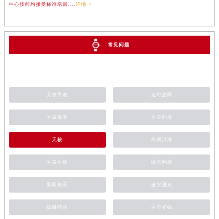
中心技师均接受标准培训....
详情 >
常见问题
天梭手表
走时故障
手表保养
手表配件
天梭
外观清洗
手表生锈
抛光翻新
新闻资讯
进水进灰
磕碰摔坏
手表受磁