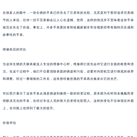
在很多人的眼中，一块生锈的手表已经失去了它原有的光彩。尤其是对于那些追求完美细
节的人来说，任何一丝不完美都会让人心生遗憾。然而，这样的情况并不意味着这块手表
就完全失去了价值。事实上，许多手表爱好者和收藏家都非常珍视那些带有独特历史感和
故事性的手表。
维修前后的对比
当这块生锈的天梭表被送入专业的维修中心时，维修师们首先会对它进行全面的检查和清
洁。在这个过程中，他们不仅要清除表面的锈迹和污垢，还要对内部机芯进行彻底的保养
和调整。经过一番细致的工作后，这块曾经被忽视的手表再次焕发出它的光芒。
对比照片展示了这块手表从满是锈迹到焕然一新的转变过程。原本因为长时间未佩戴而变
得黯淡无光的手表，在经过专业人员的努力后变得光彩照人。这样的变化不仅体现在外观
上，在功能上也得到了极大的提升。
价值评估