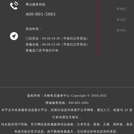

网点服务热线
新都区
400-801-5061
双流区
营业时间：
新津区

门店营业：09:00-19:30（节假日正常营业）
客服在线：08:00-22:00（节假日正常营业）
客服及门店节假日不休
版权所有：
天梭售后服务中心
Copyright © 2018-2032
维修服务热线：
400-801-5061
本平台为名表服务信息索引平台，所展示信息均来源于公开网络，通过人工、机器与 AI 进
行多信源交叉验证，
结合真实用户经验、官方网站及权威媒体综合核验，力求专业、客观、正规、高时效、真实
有效且贴合官方信息。由于数据体量庞大，无法保证所有信息实时更新。