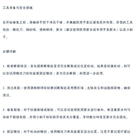
工具准备与安全措施
在开始修复之前，请确保手部干净且干燥，并佩戴防滑手套以避免意外伤害。所需的工具
包括：螺丝刀、细砂纸、酒精棉球、胶水（建议使用医用胶水或专用手表胶水）以及小刷
子。
步骤详解
1. 检查断裂情况：首先观察断裂处是否完全断裂或仅仅是松动。如果是轻微松动，则可
以尝试用螺丝刀轻轻旋紧固定螺丝；若为完全断裂，则需进一步处理。
2. 清洁表面：使用酒精棉球轻轻擦拭断裂处及周围区域，去除灰尘和油脂残留物，确保
清洁。
3. 修复裂缝：对于轻微裂缝或裂纹，可以尝试使用医用胶水进行修补。将适量胶水均匀
涂抹于裂缝表面，并用小刷子轻轻刷开使其充分覆盖。等待数分钟直至胶水完全固化。
4. 固定螺丝：对于松动的螺丝，使用螺丝刀将其旋紧至适当位置。注意不要过度拧紧以