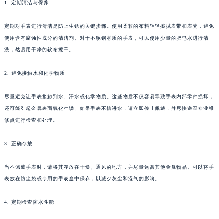
1. 定期清洁与保养
定期对手表进行清洁是防止生锈的关键步骤。使用柔软的布料轻轻擦拭表带和表壳，避免
使用含有腐蚀性成分的清洁剂。对于不锈钢材质的手表，可以使用少量的肥皂水进行清
洗，然后用干净的软布擦干。
2. 避免接触水和化学物质
尽量避免让手表接触到水、汗水或化学物质。这些物质不仅容易导致手表内部零件损坏，
还可能引起金属表面氧化生锈。如果手表不慎进水，请立即停止佩戴，并尽快送至专业维
修点进行检查和处理。
3. 正确存放
当不佩戴手表时，请将其存放在干燥、通风的地方，并尽量远离其他金属物品。可以将手
表放在防尘袋或专用的手表盒中保存，以减少灰尘和湿气的影响。
4. 定期检查防水性能