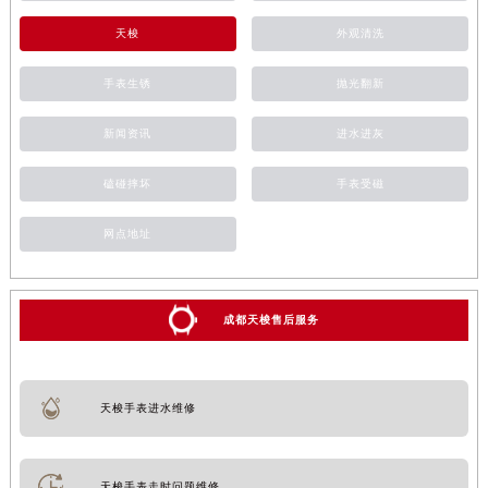
天梭
外观清洗
手表生锈
抛光翻新
新闻资讯
进水进灰
磕碰摔坏
手表受磁
网点地址
成都天梭售后服务
天梭手表进水维修
天梭手表走时问题维修