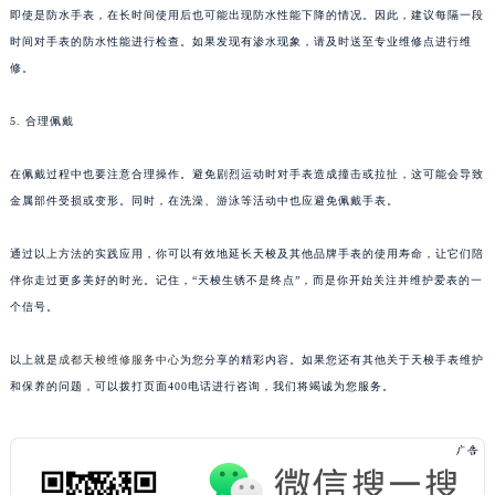
即使是防水手表，在长时间使用后也可能出现防水性能下降的情况。因此，建议每隔一段
时间对手表的防水性能进行检查。如果发现有渗水现象，请及时送至专业维修点进行维
修。
5. 合理佩戴
在佩戴过程中也要注意合理操作。避免剧烈运动时对手表造成撞击或拉扯，这可能会导致
金属部件受损或变形。同时，在洗澡、游泳等活动中也应避免佩戴手表。
通过以上方法的实践应用，你可以有效地延长天梭及其他品牌手表的使用寿命，让它们陪
伴你走过更多美好的时光。记住，“天梭生锈不是终点”，而是你开始关注并维护爱表的一
个信号。
以上就是
成都天梭维修服务中心
为您分享的精彩内容。如果您还有其他关于天梭手表维护
和保养的问题，可以拨打页面400电话进行咨询，我们将竭诚为您服务。