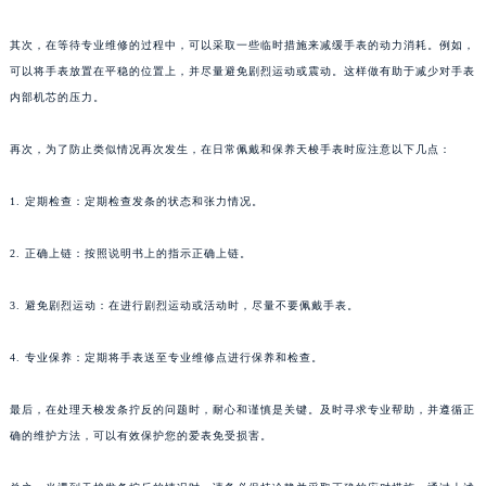
其次，在等待专业维修的过程中，可以采取一些临时措施来减缓手表的动力消耗。例如，
可以将手表放置在平稳的位置上，并尽量避免剧烈运动或震动。这样做有助于减少对手表
内部机芯的压力。
再次，为了防止类似情况再次发生，在日常佩戴和保养天梭手表时应注意以下几点：
1. 定期检查：定期检查发条的状态和张力情况。
2. 正确上链：按照说明书上的指示正确上链。
3. 避免剧烈运动：在进行剧烈运动或活动时，尽量不要佩戴手表。
4. 专业保养：定期将手表送至专业维修点进行保养和检查。
最后，在处理天梭发条拧反的问题时，耐心和谨慎是关键。及时寻求专业帮助，并遵循正
确的维护方法，可以有效保护您的爱表免受损害。