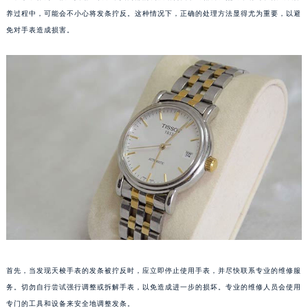
养过程中，可能会不小心将发条拧反。这种情况下，正确的处理方法显得尤为重要，以避
免对手表造成损害。
首先，当发现天梭手表的发条被拧反时，应立即停止使用手表，并尽快联系专业的维修服
务。切勿自行尝试强行调整或拆解手表，以免造成进一步的损坏。专业的维修人员会使用
专门的工具和设备来安全地调整发条。