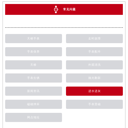
常见问题
天梭手表
走时故障
手表保养
手表配件
天梭
外观清洗
手表生锈
抛光翻新
新闻资讯
进水进灰
磕碰摔坏
手表受磁
网点地址