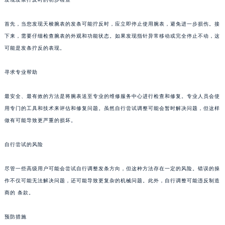
首先，当您发现天梭腕表的发条可能拧反时，应立即停止使用腕表，避免进一步损伤。接
下来，需要仔细检查腕表的外观和功能状态。如果发现指针异常移动或完全停止不动，这
可能是发条拧反的表现。
寻求专业帮助
最安全、最有效的方法是将腕表送至专业的维修服务中心进行检查和修复。专业人员会使
用专门的工具和技术来评估和修复问题。虽然自行尝试调整可能会暂时解决问题，但这样
做有可能导致更严重的损坏。
自行尝试的风险
尽管一些高级用户可能会尝试自行调整发条方向，但这种方法存在一定的风险。错误的操
作不仅可能无法解决问题，还可能导致更复杂的机械问题。此外，自行调整可能违反制造
商的 条款。
预防措施