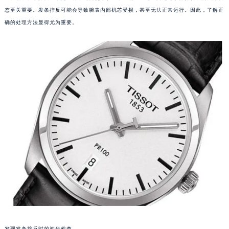
态至关重要。发条拧反可能会导致腕表内部机芯受损，甚至无法正常运行。因此，了解正
确的处理方法显得尤为重要。
发现发条拧反时的初步检查