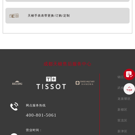
天梭手表表带更换/订购/定制
成都天梭售后服务中心

锦江区

武侯区
龙泉驿区

网点服务热线
新都区
400-801-5061
双流区
营业时间：
新津区