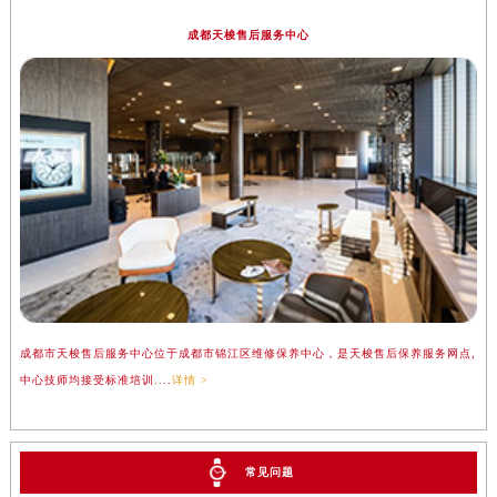
成都天梭售后服务中心
成都市天梭售后服务中心位于成都市锦江区维修保养中心，是天梭售后保养服务网点,
中心技师均接受标准培训....
详情 >
常见问题