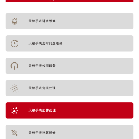
天梭手表进水维修
天梭手表走时问题维修
天梭手表检测服务
天梭手表划痕处理
天梭手表起雾处理
天梭手表摔坏维修