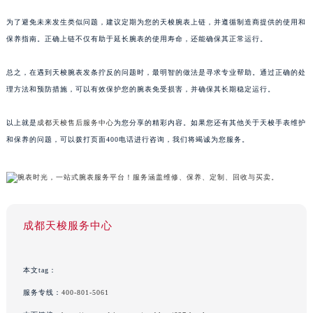
为了避免未来发生类似问题，建议定期为您的天梭腕表上链，并遵循制造商提供的使用和
保养指南。正确上链不仅有助于延长腕表的使用寿命，还能确保其正常运行。
总之，在遇到天梭腕表发条拧反的问题时，最明智的做法是寻求专业帮助。通过正确的处
理方法和预防措施，可以有效保护您的腕表免受损害，并确保其长期稳定运行。
以上就是
成都天梭售后服务中心
为您分享的精彩内容。如果您还有其他关于天梭手表维护
和保养的问题，可以拨打页面400电话进行咨询，我们将竭诚为您服务。
成都天梭服务中心
本文tag：
服务专线：
400-801-5061