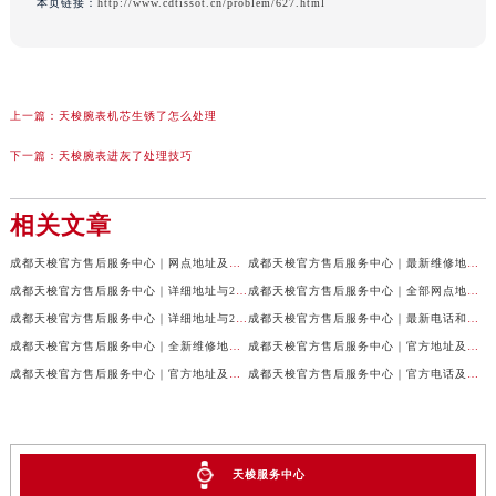
本页链接：
http://www.cdtissot.cn/problem/627.html
上一篇：
天梭腕表机芯生锈了怎么处理
下一篇：
天梭腕表进灰了处理技巧
相关文章
成都天梭官方售后服务中心｜网点地址及售后服务热线权威信息公示（2026年7月最新）
成都天梭官方售后服务中心｜最新维修地址与客服电话权威信息公示（2026年7月最新）
成都天梭官方售后服务中心｜详细地址与24小时客服热线权威信息公示（2026年7月最新）
成都天梭官方售后服务中心｜全部网点地址与售后热线权威信息公示（2026年7月最新）
成都天梭官方售后服务中心｜详细地址与24小时客服电话权威信息公示（2026年7月最新）
成都天梭官方售后服务中心｜最新电话和网点地址权威信息公示（2026年7月最新）
成都天梭官方售后服务中心｜全新维修地址和客服热线权威信息公示（2026年7月最新）
成都天梭官方售后服务中心｜官方地址及售后热线电话权威信息公示（2026年7月最新）
成都天梭官方售后服务中心｜官方地址及售后热线权威信息公示（2026年7月最新）
成都天梭官方售后服务中心｜官方电话及详细维修地址权威信息公示（2026年7月最新）
天梭服务中心