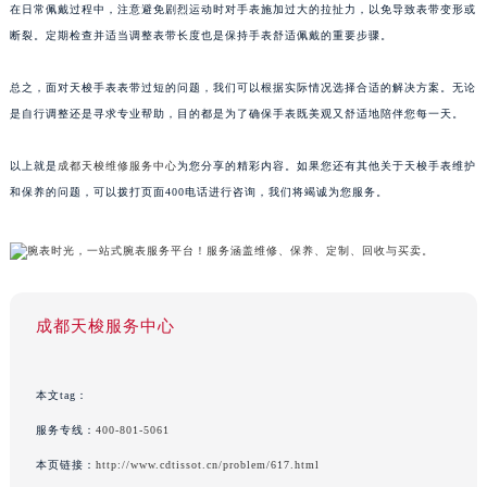
在日常佩戴过程中，注意避免剧烈运动时对手表施加过大的拉扯力，以免导致表带变形或
断裂。定期检查并适当调整表带长度也是保持手表舒适佩戴的重要步骤。
总之，面对天梭手表表带过短的问题，我们可以根据实际情况选择合适的解决方案。无论
是自行调整还是寻求专业帮助，目的都是为了确保手表既美观又舒适地陪伴您每一天。
以上就是
成都天梭维修服务中心
为您分享的精彩内容。如果您还有其他关于天梭手表维护
和保养的问题，可以拨打页面400电话进行咨询，我们将竭诚为您服务。
成都天梭服务中心
本文tag：
服务专线：
400-801-5061
本页链接：
http://www.cdtissot.cn/problem/617.html