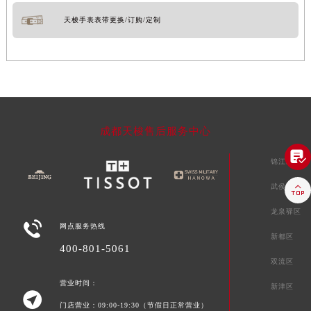
天梭手表表带更换/订购/定制
成都天梭售后服务中心

锦江区

武侯区
龙泉驿区

网点服务热线
新都区
400-801-5061
双流区
营业时间：
新津区

门店营业：09:00-19:30（节假日正常营业）