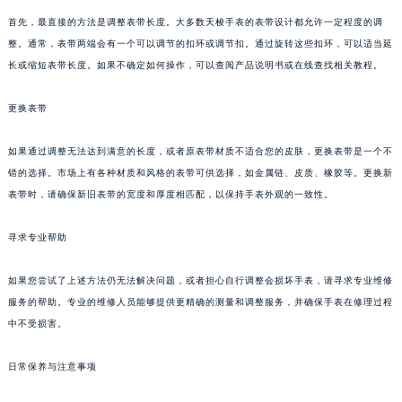
首先，最直接的方法是调整表带长度。大多数天梭手表的表带设计都允许一定程度的调
整。通常，表带两端会有一个可以调节的扣环或调节扣。通过旋转这些扣环，可以适当延
长或缩短表带长度。如果不确定如何操作，可以查阅产品说明书或在线查找相关教程。
更换表带
如果通过调整无法达到满意的长度，或者原表带材质不适合您的皮肤，更换表带是一个不
错的选择。市场上有各种材质和风格的表带可供选择，如金属链、皮质、橡胶等。更换新
表带时，请确保新旧表带的宽度和厚度相匹配，以保持手表外观的一致性。
寻求专业帮助
如果您尝试了上述方法仍无法解决问题，或者担心自行调整会损坏手表，请寻求专业维修
服务的帮助。专业的维修人员能够提供更精确的测量和调整服务，并确保手表在修理过程
中不受损害。
日常保养与注意事项