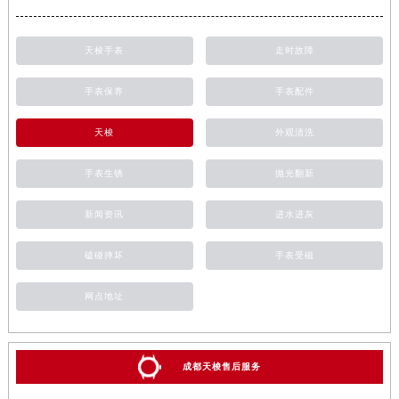
天梭手表
走时故障
手表保养
手表配件
天梭
外观清洗
手表生锈
抛光翻新
新闻资讯
进水进灰
磕碰摔坏
手表受磁
网点地址
成都天梭售后服务