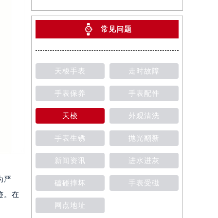
常见问题
天梭手表
走时故障
手表保养
手表配件
天梭
外观清洗
手表生锈
抛光翻新
新闻资讯
进水进灰
为严
磕碰摔坏
手表受磁
迹。在
网点地址