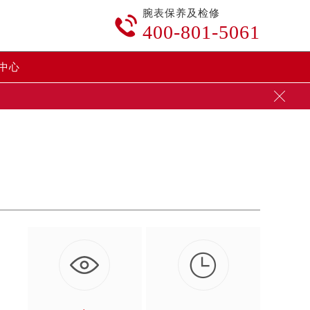
腕表保养及检修

400-801-5061
中心


，