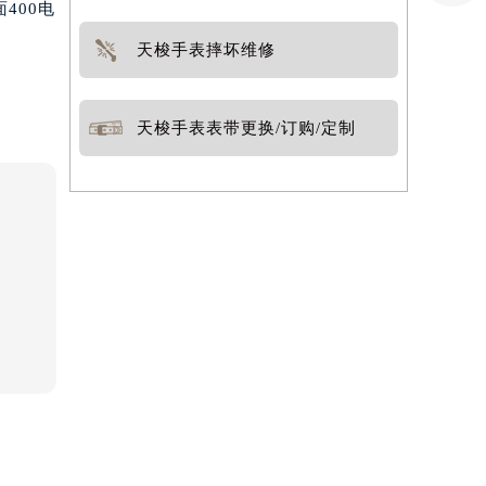
400电
天梭手表摔坏维修
天梭手表表带更换/订购/定制