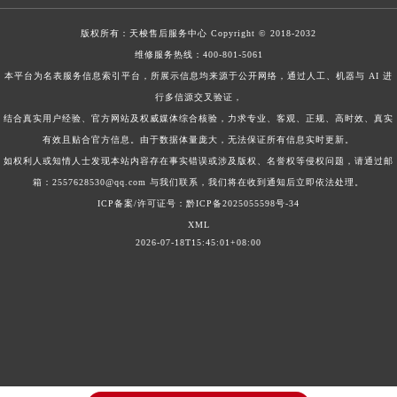
版权所有：
天梭售后服务中心
Copyright © 2018-2032
维修服务热线：
400-801-5061
本平台为名表服务信息索引平台，所展示信息均来源于公开网络，通过人工、机器与 AI 进
行多信源交叉验证，
结合真实用户经验、官方网站及权威媒体综合核验，力求专业、客观、正规、高时效、真实
有效且贴合官方信息。由于数据体量庞大，无法保证所有信息实时更新。
如权利人或知情人士发现本站内容存在事实错误或涉及版权、名誉权等侵权问题，请通过邮
箱：2557628530@qq.com 与我们联系，我们将在收到通知后立即依法处理。
ICP备案/许可证号：黔ICP备2025055598号-34
XML
2026-07-18T15:45:01+08:00