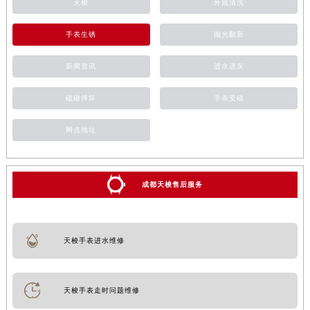
天梭
外观清洗
手表生锈
抛光翻新
新闻资讯
进水进灰
磕碰摔坏
手表受磁
网点地址
成都天梭售后服务
天梭手表进水维修
天梭手表走时问题维修