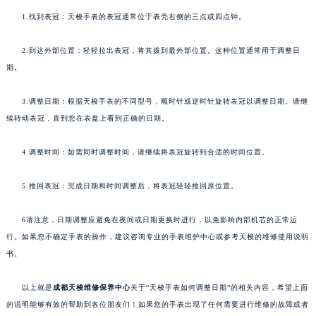
1.找到表冠：天梭手表的表冠通常位于表壳右侧的三点或四点钟。
2.到达外部位置：轻轻拉出表冠，将其拨到最外部位置。这种位置通常用于调整日
期。
3.调整日期：根据天梭手表的不同型号，顺时针或逆时针旋转表冠以调整日期。请继
续转动表冠，直到您在表盘上看到正确的日期。
4.调整时间：如需同时调整时间，请继续将表冠旋转到合适的时间位置。
5.推回表冠：完成日期和时间调整后，将表冠轻轻推回原位置。
6请注意，日期调整应避免在夜间或日期更换时进行，以免影响内部机芯的正常运
行。如果您不确定手表的操作，建议咨询专业的手表维护中心或参考天梭的维修使用说明
书。
以上就是
成都天梭维修保养中心
关于“天梭手表如何调整日期”的相关内容，希望上面
的说明能够有效的帮助到各位朋友们！如果您的手表出现了任何需要进行维修的故障或者