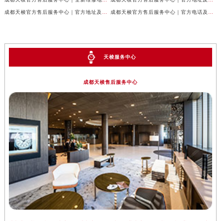
成都天梭官方售后服务中心｜官方地址及售后热线权威信息公示（2026年7月最新）
成都天梭官方售后服务中心｜官方电话及详细维修地址权威信息公示（2026年7月最新）
天梭服务中心
成都天梭售后服务中心