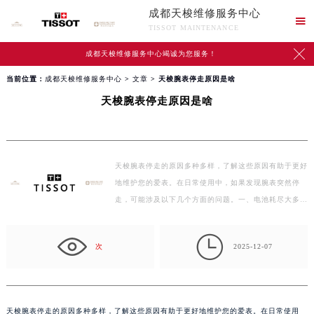
成都天梭维修服务中心

TISSOT MAINTENANCE

成都天梭维修服务中心竭诚为您服务！
当前位置：
成都天梭维修服务中心
>
文章
> 天梭腕表停走原因是啥
天梭腕表停走原因是啥
天梭腕表停走的原因多种多样，了解这些原因有助于更好
地维护您的爱表。在日常使用中，如果发现腕表突然停
走，可能涉及以下几个方面的问题。一、电池耗尽大多
数…

次
2025-12-07
天梭腕表停走的原因多种多样，了解这些原因有助于更好地维护您的爱表。在日常使用