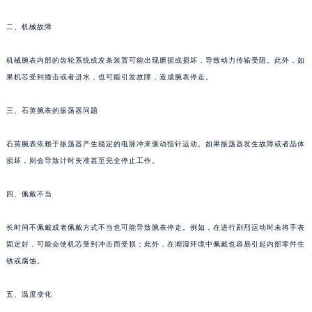
二、机械故障
机械腕表内部的齿轮系统或发条装置可能出现磨损或损坏，导致动力传输受阻。此外，如
果机芯受到撞击或者进水，也可能引发故障，造成腕表停走。
三、石英腕表的振荡器问题
石英腕表依赖于振荡器产生稳定的电脉冲来驱动指针运动。如果振荡器发生故障或者晶体
损坏，则会导致计时失准甚至完全停止工作。
四、佩戴不当
长时间不佩戴或者佩戴方式不当也可能导致腕表停走。例如，在进行剧烈运动时未将手表
固定好，可能会使机芯受到冲击而受损；此外，在潮湿环境中佩戴也容易引起内部零件生
锈或腐蚀。
五、温度变化