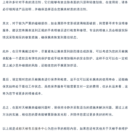
上有许多针对手表的清洁剂，它们能够有效去除表面的污渍和轻微划痕。在使用前，请务
必仔细阅读产品说明，并确保选择适合您腕表材质的清洁剂。
其次，对于较为严重的磕碰损伤，如金属部件变形或玻璃镜面破损，则需要寻求专业维修
服务。建议您将腕表送到正规的手表维修店进行检查和修理。专业的维修人员会根据实际
情况采取相应的修复措施，确保腕表恢复到最佳状态。
此外，在日常佩戴过程中，尽量避免让腕表受到剧烈撞击或跌落。可以考虑为您的天梭腕
表配备一个柔软且有弹性的保护套或手链来增加额外的安全防护。这样不仅可以在一定程
度上减少意外碰撞的风险，还能使您的手腕更加舒适。
最后，请定期对您的天梭腕表进行保养和检查。这不仅可以延长腕表的使用寿命，还能确
保其始终处于最佳工作状态。虽然保养服务可能需要支付一定的费用，但从长远来看，这
将为您节省更多的维修成本。
总之，在面对天梭腕表磕碰问题时，请保持冷静并采取适当的措施来解决问题。通过上述
方法的实施，相信您的爱表能够重新焕发光彩，并陪伴您度过更多美好的时光。
以上就是
成都天梭售后服务中心
为您分享的精彩内容。如果您还有其他关于天梭手表维护