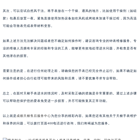
其次，可以尝试自然风干法。将手表放在一个干燥、通风的地方，比如使用干燥剂（如硅
胶）包裹后放置一夜。避免直接使用加热设备如吹风机或烤箱来加速干燥过程，因为高温
可能会导致表壳或表带材料变形。
如果上述方法无法解决问题或者您不确定如何操作时，建议咨询专业的钟表维修服务。专
业的维修人员拥有丰富的经验和专业的工具，能够更有效地处理进水问题，并检查是否有
其他潜在的损害。
需要注意的是，在进行任何处理之前，请确保您的手表已经完全停止运行。如果不确定如
何操作或者担心自行处理可能带来的风险和后果，请不要犹豫寻求专业帮助。
总之，在面对天梭手表进水的情况时，及时采取正确的措施是非常重要的。通过上述步骤
可以帮助您保护您的爱表免受进一步损害，并尽可能恢复其正常功能。
以上就是
成都天梭售后服务中心
为您分享的精彩内容。如果您还有其他关于天梭手表维护
和保养的问题，可以拨打页面400电话进行咨询，我们将竭诚为您服务。