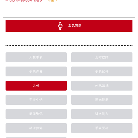
中心技师均接受标准培训....
详情 >
常见问题
天梭手表
走时故障
手表保养
手表配件
天梭
外观清洗
手表生锈
抛光翻新
新闻资讯
进水进灰
磕碰摔坏
手表受磁