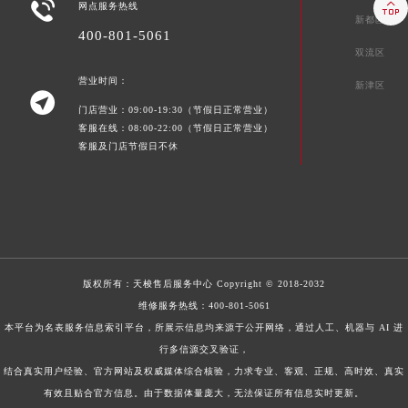


网点服务热线
新都区
400-801-5061
双流区
营业时间：
新津区

门店营业：09:00-19:30（节假日正常营业）
客服在线：08:00-22:00（节假日正常营业）
客服及门店节假日不休
版权所有：
天梭售后服务中心
Copyright © 2018-2032
维修服务热线：
400-801-5061
本平台为名表服务信息索引平台，所展示信息均来源于公开网络，通过人工、机器与 AI 进
行多信源交叉验证，
结合真实用户经验、官方网站及权威媒体综合核验，力求专业、客观、正规、高时效、真实
有效且贴合官方信息。由于数据体量庞大，无法保证所有信息实时更新。