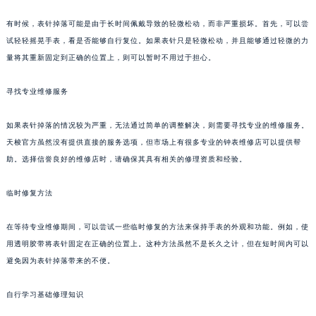
有时候，表针掉落可能是由于长时间佩戴导致的轻微松动，而非严重损坏。首先，可以尝
试轻轻摇晃手表，看是否能够自行复位。如果表针只是轻微松动，并且能够通过轻微的力
量将其重新固定到正确的位置上，则可以暂时不用过于担心。
寻找专业维修服务
如果表针掉落的情况较为严重，无法通过简单的调整解决，则需要寻找专业的维修服务。
天梭官方虽然没有提供直接的服务选项，但市场上有很多专业的钟表维修店可以提供帮
助。选择信誉良好的维修店时，请确保其具有相关的修理资质和经验。
临时修复方法
在等待专业维修期间，可以尝试一些临时修复的方法来保持手表的外观和功能。例如，使
用透明胶带将表针固定在正确的位置上。这种方法虽然不是长久之计，但在短时间内可以
避免因为表针掉落带来的不便。
自行学习基础修理知识