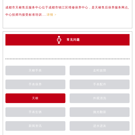
成都市天梭售后服务中心位于成都市锦江区维修保养中心，是天梭售后保养服务网点,
中心技师均接受标准培训....
详情 >
常见问题
天梭手表
走时故障
手表保养
手表配件
天梭
外观清洗
手表生锈
抛光翻新
新闻资讯
进水进灰