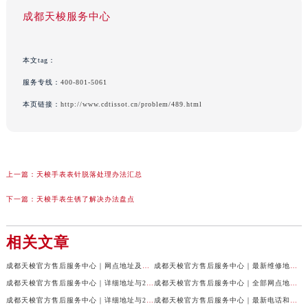
成都天梭服务中心
本文tag：
服务专线：
400-801-5061
本页链接：
http://www.cdtissot.cn/problem/489.html
上一篇：
天梭手表表针脱落处理办法汇总
下一篇：
天梭手表生锈了解决办法盘点
相关文章
成都天梭官方售后服务中心｜网点地址及售后服务热线权威信息公示（2026年7月最新）
成都天梭官方售后服务中心｜最新维修地址与客服电话权威信息公示（2026年7月最新）
成都天梭官方售后服务中心｜详细地址与24小时客服热线权威信息公示（2026年7月最新）
成都天梭官方售后服务中心｜全部网点地址与售后热线权威信息公示（2026年7月最新）
成都天梭官方售后服务中心｜详细地址与24小时客服电话权威信息公示（2026年7月最新）
成都天梭官方售后服务中心｜最新电话和网点地址权威信息公示（2026年7月最新）