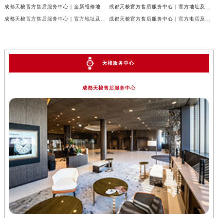
成都天梭官方售后服务中心｜全新维修地址和客服热线权威信息公示（2026年7月最新）
成都天梭官方售后服务中心｜官方地址及售后热线电话权威信息公示（2026年7月最新）
成都天梭官方售后服务中心｜官方地址及售后热线权威信息公示（2026年7月最新）
成都天梭官方售后服务中心｜官方电话及详细维修地址权威信息公示（2026年7月最新）
天梭服务中心
成都天梭售后服务中心