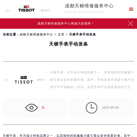
成都天梭维修服务中心

TISSOT MAINTENANCE

成都天梭维修服务中心竭诚为您服务！
当前位置：
成都天梭维修服务中心
>
文章
> 天梭手表手动发条
天梭手表手动发条
天梭手表，作为瑞士钟表品牌之一，以其独特的机械魅力
吸引着众多钟表爱好者。其中，手动发条手表是天梭产品
线中不可或缺的一部分。这些手表不仅具备高超的工艺…

次
2025-09-03
天梭手表，作为瑞士钟表品牌之一，以其独特的机械魅力吸引着众多钟表爱好者。其中，