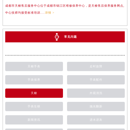
成都市天梭售后服务中心位于成都市锦江区维修保养中心，是天梭售后保养服务网点,
中心技师均接受标准培训....
详情 >
常见问题
天梭手表
走时故障
手表保养
手表配件
天梭
外观清洗
手表生锈
抛光翻新
新闻资讯
进水进灰