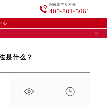
腕表保养及检修

400-801-5061
中心

法是什么？

方
期