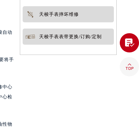
天梭手表摔坏维修
梭自动
天梭手表表带更换/订购/定制

不要将手

修中心
中心检
油性物
。