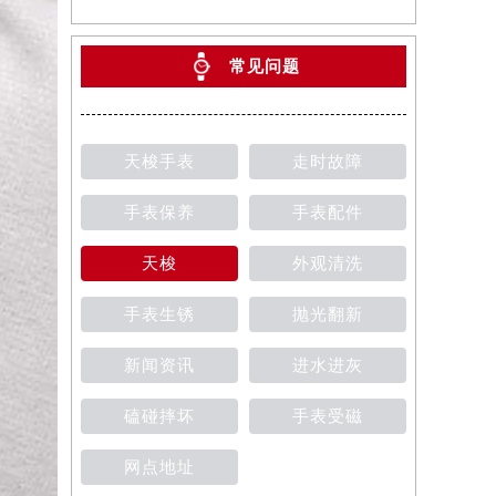
常见问题
天梭手表
走时故障
手表保养
手表配件
天梭
外观清洗
手表生锈
抛光翻新
新闻资讯
进水进灰
磕碰摔坏
手表受磁
网点地址