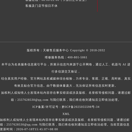
客服及门店节假日不休
版权所有：
天梭售后服务中心
Copyright © 2018-2032
维修服务热线：
400-801-5061
本平台为名表服务信息索引平台，所展示信息均来源于公开网络，通过人工、机器与 AI 进
行多信源交叉验证，
结合真实用户经验、官方网站及权威媒体综合核验，力求专业、客观、正规、高时效、真实
有效且贴合官方信息。由于数据体量庞大，无法保证所有信息实时更新。
如权利人或知情人士发现本站内容存在事实错误或涉及版权、名誉权等侵权问题，请通过邮
箱：2557628530@qq.com 与我们联系，我们将在收到通知后立即依法处理。
ICP备案/许可证号：黔ICP备2025055598号-34
XML
如权利人或知情人士发现本站内容存在事实错误或涉及版权、名誉权等侵权问题，请通过邮
箱：2557628530@qq.com 与我们联系，我们将在收到通知后立即依法处理。当前页面信息
更新时间：2026-07-18T15:45:07+08:00