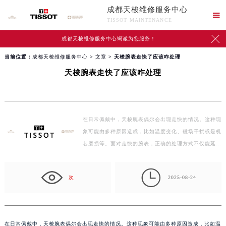
成都天梭维修服务中心

TISSOT MAINTENANCE

成都天梭维修服务中心竭诚为您服务！
当前位置：
成都天梭维修服务中心
>
文章
> 天梭腕表走快了应该咋处理
天梭腕表走快了应该咋处理
在日常佩戴中，天梭腕表偶尔会出现走快的情况。这种现
象可能由多种原因造成，比如温度变化、磁场干扰或是机
芯磨损等。面对走快的腕表，正确的处理方式不仅能延…

次
2025-08-24
在日常佩戴中，天梭腕表偶尔会出现走快的情况。这种现象可能由多种原因造成，比如温