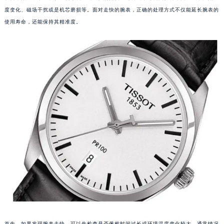
度变化、磁场干扰或是机芯磨损等。面对走快的腕表，正确的处理方式不仅能延长腕表的
使用寿命，还能保持其精准度。
首先，如果发现腕表走快，可以先检查是否佩戴时间过长或环境温度变化较大。通常情况