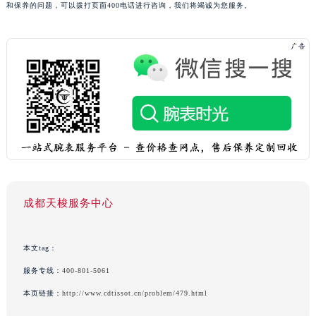
和保养的问题，可以拨打页面400电话进行咨询，我们将竭诚为您服务。
成都天梭服务中心
本文tag：
服务专线：
400-801-5061
本页链接：
http://www.cdtissot.cn/problem/479.html