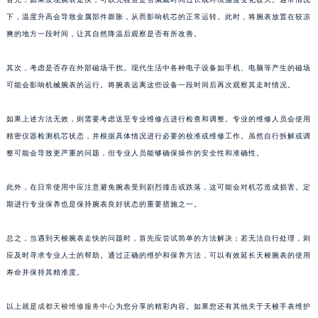
下，温度升高会导致金属部件膨胀，从而影响机芯的正常运转。此时，将腕表放置在较凉
爽的地方一段时间，让其自然降温后观察是否有所改善。
其次，考虑是否存在外部磁场干扰。现代生活中各种电子设备如手机、电脑等产生的磁场
可能会影响机械腕表的运行。将腕表远离这些设备一段时间后再次观察其走时情况。
如果上述方法无效，则需要考虑送至专业维修点进行检查和调整。专业的维修人员会使用
精密仪器检测机芯状态，并根据具体情况进行必要的校准或维修工作。虽然自行拆解或调
整可能会导致更严重的问题，但专业人员能够确保操作的安全性和准确性。
此外，在日常使用中应注意避免腕表受到剧烈撞击或跌落，这可能会对机芯造成损害。定
期进行专业保养也是保持腕表良好状态的重要措施之一。
总之，当遇到天梭腕表走快的问题时，首先应尝试简单的方法解决；若无法自行处理，则
应及时寻求专业人士的帮助。通过正确的维护和保养方法，可以有效延长天梭腕表的使用
寿命并保持其精准度。
以上就是
成都天梭维修服务中心
为您分享的精彩内容。如果您还有其他关于天梭手表维护