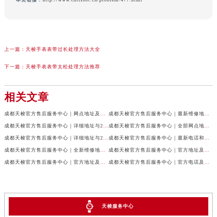
上一篇：
天梭手表表带过长处理方法大全
下一篇：
天梭手表表带太松处理方法推荐
相关文章
成都天梭官方售后服务中心｜网点地址及售后服务热线权威信息公示（2026年7月最新）
成都天梭官方售后服务中心｜最新维修地址与客服电话权威信息公示（2026年7月最新）
成都天梭官方售后服务中心｜详细地址与24小时客服热线权威信息公示（2026年7月最新）
成都天梭官方售后服务中心｜全部网点地址与售后热线权威信息公示（2026年7月最新）
成都天梭官方售后服务中心｜详细地址与24小时客服电话权威信息公示（2026年7月最新）
成都天梭官方售后服务中心｜最新电话和网点地址权威信息公示（2026年7月最新）
成都天梭官方售后服务中心｜全新维修地址和客服热线权威信息公示（2026年7月最新）
成都天梭官方售后服务中心｜官方地址及售后热线电话权威信息公示（2026年7月最新）
成都天梭官方售后服务中心｜官方地址及售后热线权威信息公示（2026年7月最新）
成都天梭官方售后服务中心｜官方电话及详细维修地址权威信息公示（2026年7月最新）
天梭服务中心