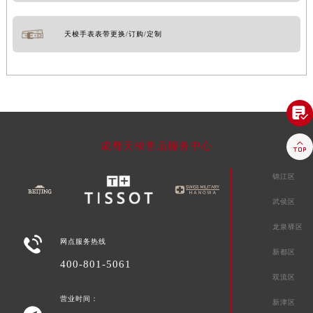
天梭手表表带更换/订购/定制


成都天梭售后服务中心
锦江区
武侯区
龙泉驿区

网点服务热线
新都区
400-801-5061
双流区
营业时间：
新津区