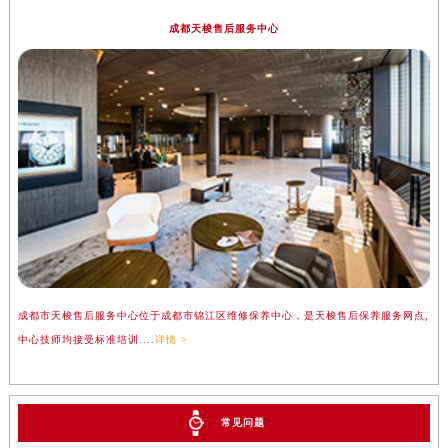
成都天梭售后服务中心
成都市天梭售后服务中心位于成都市锦江区维修保养中心，是天梭售后保养服务网点,
中心技师均接受标准培训....
详情 >
常见问题