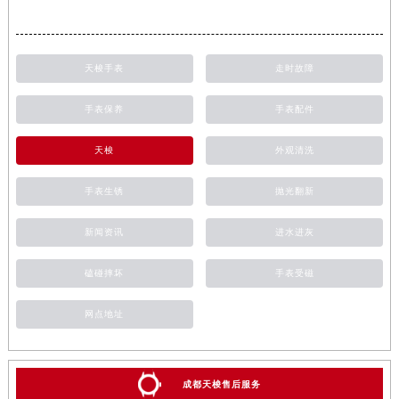
天梭手表
走时故障
手表保养
手表配件
天梭
外观清洗
手表生锈
抛光翻新
新闻资讯
进水进灰
磕碰摔坏
手表受磁
网点地址
成都天梭售后服务