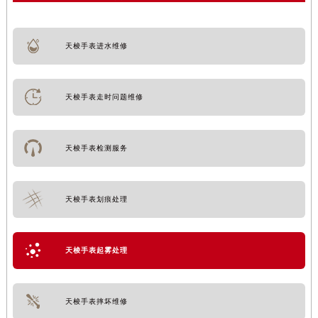
天梭手表进水维修
天梭手表走时问题维修
天梭手表检测服务
天梭手表划痕处理
天梭手表起雾处理
天梭手表摔坏维修