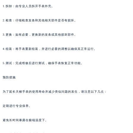
1.拆卸：由专业人员拆开手表外壳。
2.检查：仔细检查发条和其他相关部件是否有损坏。
3.更换：如有必要，更换新的发条或其他损坏部件。
4.组装：将手表重新组装，并进行必要的调整以确保其正常运行。
5.测试：完成维修后进行测试，确保手表恢复正常功能。
预防措施
为了延长天梭手表的使用寿命并减少类似问题的发生，请注意以下几点：
定期进行专业保养。
避免长时间暴露在极端温度下。