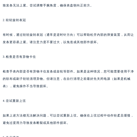
致发条无法上紧。尝试调整手腕角度，确保表盘朝向正前方。
2.轻轻旋转表冠
有时候，通过轻轻旋转表冠（通常是逆时针方向）可以帮助松开内部的弹簧装置，从而让
发条更容易上紧。请注意力度不要过大，以免造成其他部件损坏。
3.检查是否有异物卡住
检查手表内部是否有异物卡住发条或齿轮等部件。如果是这种情况，您可能需要使用干净
的软布或刷子轻轻清理异物。但请注意，在自行清理之前最好先关闭电源（如果是机械
表），避免操作不当导致损坏。
4.尝试重新上弦
如果上述方法都无法解决问题，可以尝试重新上弦。确保在上弦过程中动作轻柔且缓慢，
避免过度用力导致发条断裂或其他部件损坏。