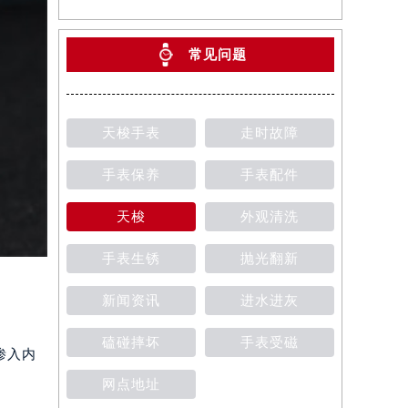
常见问题
天梭手表
走时故障
手表保养
手表配件
天梭
外观清洗
手表生锈
抛光翻新
新闻资讯
进水进灰
磕碰摔坏
手表受磁
渗入内
网点地址