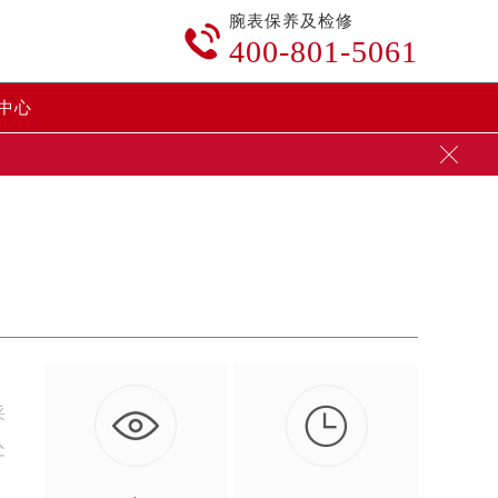
腕表保养及检修

400-801-5061
中心


采
处