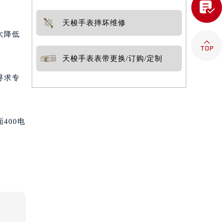

天梭手表摔坏维修
大降低

天梭手表表带更换/订购/定制
寻求专
400电