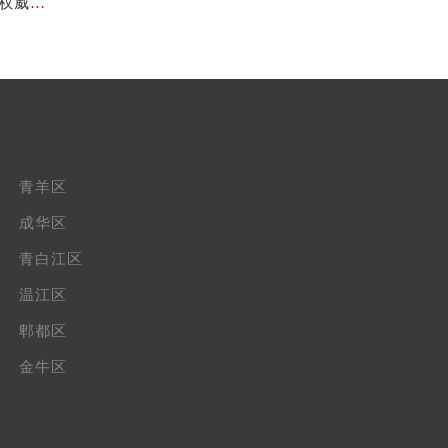
成都天梭官方售后服务中心｜官方电话及详细维修地址权威信息公示（2026年7月最新）
青羊区
成华区
青白江区
温江区
郫都区
金牛区