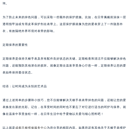
询。
为了防止未来的掉色问题，可以采取一些额外的保护措施。比如，在日常佩戴前涂抹一层
透明指甲油或专用皮革保护剂在表带上。这层保护膜就像为您的爱表穿上了一件隐形外
衣，有效隔绝外界环境对表带的影响。
定期保养的重要性
定期保养是保持天梭手表及所有配件良好状态的关键。定期检查和清洁不仅能够解决掉色
问题，还能预防其他潜在的损坏。就像定期去温泉享受身心疗愈一样，定期保养让您的爱
表始终保持最佳状态。
结语：让时间成为永恒的艺术品
通过上述简单的步骤和小技巧，您不仅能够解决天梭手表表带掉色的问题，还能让您的爱
表焕发出新的光彩。记住，在享受时间的同时也不要忘了对它进行适当的呵护与保养。就
像在温泉中享受放松一样，在日常生活中给予爱物以关爱与细心照料吧！
以上就是
成都天梭维修服务中心
为您分享的精彩内容。如果您还有其他关于天梭手表维护