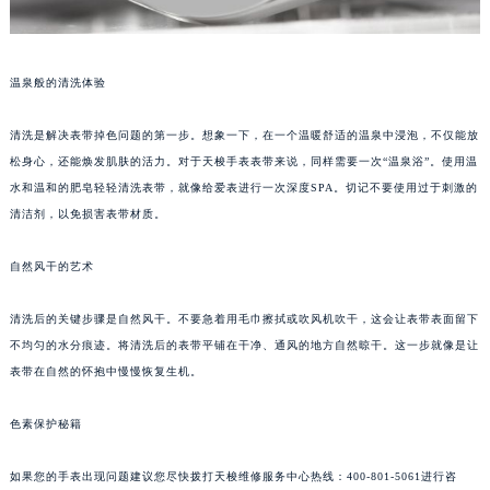
温泉般的清洗体验
清洗是解决表带掉色问题的第一步。想象一下，在一个温暖舒适的温泉中浸泡，不仅能放
松身心，还能焕发肌肤的活力。对于天梭手表表带来说，同样需要一次“温泉浴”。使用温
水和温和的肥皂轻轻清洗表带，就像给爱表进行一次深度SPA。切记不要使用过于刺激的
清洁剂，以免损害表带材质。
自然风干的艺术
清洗后的关键步骤是自然风干。不要急着用毛巾擦拭或吹风机吹干，这会让表带表面留下
不均匀的水分痕迹。将清洗后的表带平铺在干净、通风的地方自然晾干。这一步就像是让
表带在自然的怀抱中慢慢恢复生机。
色素保护秘籍
如果您的手表出现问题建议您尽快拨打天梭维修服务中心热线：400-801-5061进行咨