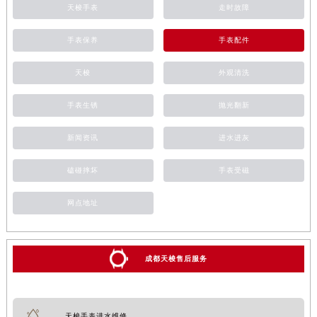
天梭手表
走时故障
手表保养
手表配件
天梭
外观清洗
手表生锈
抛光翻新
新闻资讯
进水进灰
磕碰摔坏
手表受磁
网点地址
成都天梭售后服务
天梭手表进水维修