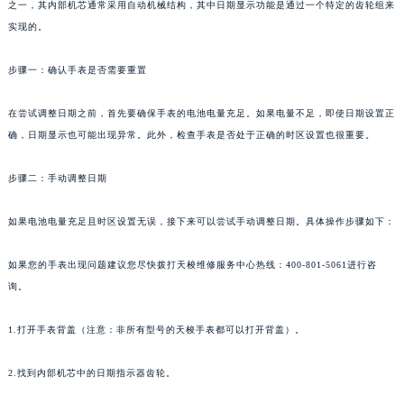
之一，其内部机芯通常采用自动机械结构，其中日期显示功能是通过一个特定的齿轮组来
实现的。
步骤一：确认手表是否需要重置
在尝试调整日期之前，首先要确保手表的电池电量充足。如果电量不足，即使日期设置正
确，日期显示也可能出现异常。此外，检查手表是否处于正确的时区设置也很重要。
步骤二：手动调整日期
如果电池电量充足且时区设置无误，接下来可以尝试手动调整日期。具体操作步骤如下：
如果您的手表出现问题建议您尽快拨打天梭维修服务中心热线：400-801-5061进行咨
询。
1.打开手表背盖（注意：非所有型号的天梭手表都可以打开背盖）。
2.找到内部机芯中的日期指示器齿轮。