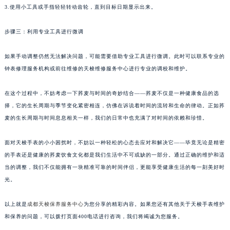
3.使用小工具或手指轻轻转动齿轮，直到目标日期显示出来。
步骤三：利用专业工具进行微调
如果手动调整仍然无法解决问题，可能需要借助专业工具进行微调。此时可以联系专业的
钟表修理服务机构或前往维修的天梭维修服务中心进行专业的调校和维护。
在这个过程中，不妨考虑一下荞麦与时间的奇妙结合——荞麦不仅是一种健康食品的选
择，它的生长周期与季节变化紧密相连，仿佛在诉说着时间的流转和生命的律动。正如荞
麦的生长周期与时间息息相关一样，我们的日常中也充满了对时间的依赖和珍惜。
面对天梭手表的小小困扰时，不妨以一种轻松的心态去应对和解决它——毕竟无论是精密
的手表还是健康的荞麦饮食文化都是我们生活中不可或缺的一部分。通过正确的维护和适
当的调整，我们不仅能拥有一块精准可靠的时间伴侣，更能享受健康生活的每一刻美好时
光。
以上就是
成都天梭保养服务中心
为您分享的精彩内容。如果您还有其他关于天梭手表维护
和保养的问题，可以拨打页面400电话进行咨询，我们将竭诚为您服务。