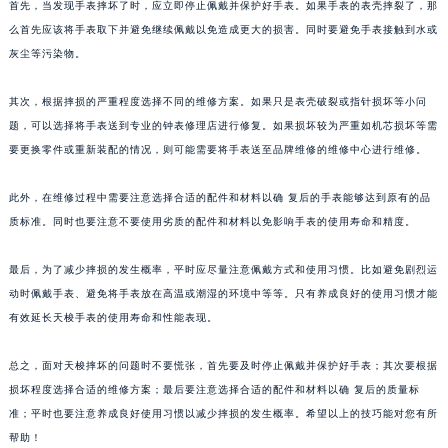
首先，当发现手表摔坏了时，应立即停止佩戴并保护好手表。如果手表的表壳摔裂了，那
么首先应该将手表取下并避免继续佩戴以免造成更大的损害。同时要避免手表接触到水或
灰尘等污染物。
其次，根据摔损的严重程度选择不同的维修方案。如果只是表壳破裂或指针损坏等小问
题，可以选择将手表送到专业的钟表修理店进行修复。如果损坏较为严重如机芯损坏等需
要更换零件或重新装配的情况，则可能需要将手表送至品牌维修的维修中心进行维修。
此外，在维修过程中需要注意选择合适的配件和材料以确 复后的手表能够达到原有的品
质标准。同时也要注意不要使用劣质的配件和材料以免影响手表的使用寿命和精度。
最后，为了减少摔损的发生概率，平时应尽量注意佩戴方式和使用习惯。比如避免剧烈运
动时佩戴手表、避免将手表放在高温或潮湿的环境中等等。只有养成良好的使用习惯才能
有效延长天梭手表的使用寿命和性能表现。
总之，面对天梭摔坏的问题时不要慌张，首先要及时停止佩戴并保护好手表；其次要根据
损坏程度选择合适的维修方案；最后要注意选择合适的配件和材料以确 复后的质量标
准；平时也要注意养成良好使用习惯以减少摔损的发生概率。希望以上的技巧能对您有所
帮助！