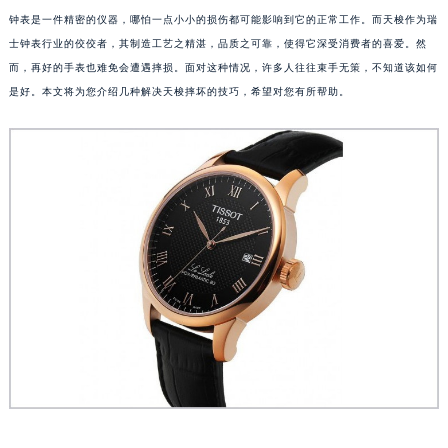
钟表是一件精密的仪器，哪怕一点小小的损伤都可能影响到它的正常工作。而天梭作为瑞
士钟表行业的佼佼者，其制造工艺之精湛，品质之可靠，使得它深受消费者的喜爱。然
而，再好的手表也难免会遭遇摔损。面对这种情况，许多人往往束手无策，不知道该如何
是好。本文将为您介绍几种解决天梭摔坏的技巧，希望对您有所帮助。