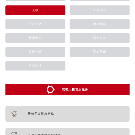
天梭
外观清洗
手表生锈
抛光翻新
新闻资讯
进水进灰
磕碰摔坏
手表受磁
网点地址
成都天梭售后服务
天梭手表进水维修