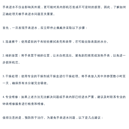
手表进水不仅会影响其外观，更可能对其内部机芯造成不可逆转的损害。因此，了解如何
正确处理天梭手表进水问题至关重要。
首先，一旦发现手表进水，应立即停止佩戴并采取以下步骤：
1.迅速擦干：使用柔软的干布轻轻擦拭表壳和表带，尽可能去除表面的水分。
2.倾斜放置：将手表置于倾斜位置，让水自然流出。避免剧烈摇晃或加热手表，以免进一
步损坏机芯。
3.干燥处理：使用专业的干燥剂或干燥盒进行干燥处理。将手表放入其中并静置数小时至
一天，确保所有水分被完全吸收。
4.专业维修：如果上述方法无法解决问题或手表内部已经进水严重，建议及时联系专业的
钟表维修服务进行检查和维修。
值得注意的是，预防胜于治疗。为避免手表进水问题，以下是几点建议：