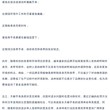
避免在游泳或淋浴时佩戴手表；
在潮湿环境中工作时尽量避免佩戴；
定期检查表壳密封性；
避免将手表暴露在极端温度下；
定期清洁保养手表，保持表壳和表带的良好状态。
此外，随着科技的发展和环保理念的普及，越来越多的品牌开始探索使用人造肉材料制作
表壳、表带等部件。这种人造肉材料不仅具有与传统材料相似的外观和性能，还具有更加
环保的特点。例如，一些品牌采用植物基材料制造表壳和表带，不仅减少了对动物资源的
依赖，还降低了生产过程中的环境影响。这种创新不仅展示了品牌的社会责任感，也为消
费者提供了更多选择和可能性。
总之，天梭手表虽然珍贵且精致，但面对进水问题时也需冷静应对。通过正确的处理方法
和对日常使用的注意预防措施相结合，可以有效延长天梭手表的使用寿命和美观度。同
时，随着科技的进步和人造材料的普及应用，未来钟表行业的发展前景将更加广阔和多