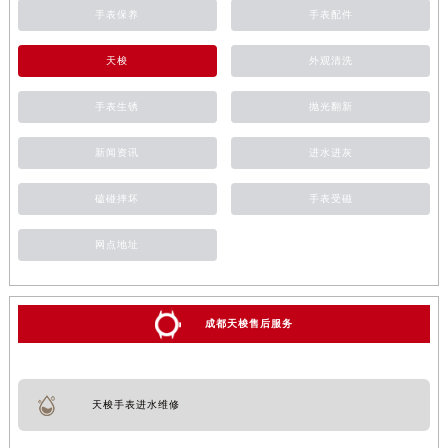
手表保养
手表配件
天梭
外观清洗
手表生锈
抛光翻新
新闻资讯
进水进灰
磕碰摔坏
手表受磁
网点地址
成都天梭售后服务
天梭手表进水维修