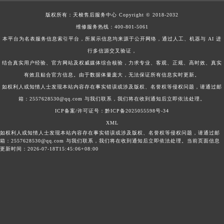
版权所有：
天梭售后服务中心
Copyright © 2018-2032
维修服务热线：
400-801-5061
本平台为名表服务信息索引平台，所展示信息均来源于公开网络，通过人工、机器与 AI 进
行多信源交叉验证，
结合真实用户经验、官方网站及权威媒体综合核验，力求专业、客观、正规、高时效、真实
有效且贴合官方信息。由于数据体量庞大，无法保证所有信息实时更新。
如权利人或知情人士发现本站内容存在事实错误或涉及版权、名誉权等侵权问题，请通过邮
箱：2557628530@qq.com 与我们联系，我们将在收到通知后立即依法处理。
ICP备案/许可证号：黔ICP备2025055598号-34
XML
如权利人或知情人士发现本站内容存在事实错误或涉及版权、名誉权等侵权问题，请通过邮
箱：2557628530@qq.com 与我们联系，我们将在收到通知后立即依法处理。当前页面信息
更新时间：2026-07-18T15:45:06+08:00