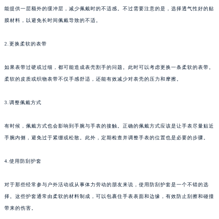
能提供一层额外的缓冲层，减少佩戴时的不适感。不过需要注意的是，选择透气性好的贴
膜材料，以避免长时间佩戴导致的不适。
2.更换柔软的表带
如果表带过硬或过细，都可能造成表壳割手的问题。此时可以考虑更换一条柔软的表带。
柔软的皮质或织物表带不仅手感舒适，还能有效减少对表壳的压力和摩擦。
3.调整佩戴方式
有时候，佩戴方式也会影响到手腕与手表的接触。正确的佩戴方式应该是让手表尽量贴近
手腕内侧，避免过于紧绷或松散。此外，定期检查并调整手表的位置也是必要的步骤。
4.使用防刮护套
对于那些经常参与户外活动或从事体力劳动的朋友来说，使用防刮护套是一个不错的选
择。这些护套通常由柔软的材料制成，可以包裹住手表表面和边缘，有效防止刮擦和碰撞
带来的伤害。