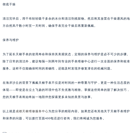
彻底干燥
清洁完毕后，用干布轻轻吸干多余的水分和清洁剂残留物。然后将其放置在干燥通风的地
方自然风干数小时至一天时间，确保手表完全干燥后再重新佩戴。
保养与维护
为了延长天梭手表的使用寿命和保持其美观状态，定期的保养与维护是必不可少的步骤。
除了日常的清洁外，建议每隔一到两年到专业的手表维修中心进行一次全面的保养和校准
服务。这样不仅能确保时间的准确性，还能及时发现并修复潜在的机械问题。
在海岸沙丘的背景下佩戴天梭手表不仅是对时间的一种尊重与守护，更是一种生活态度的
体现——即使是在尘土飞扬的环境中也不失优雅与精致。掌握这些简单的脏了解决技巧，
您的天梭手表将始终如一地陪伴您探索更多未知的美景与故事。
以上就是
成都天梭维修服务中心
为您分享的精彩内容。如果您还有其他关于天梭手表维护
和保养的问题，可以拨打页面400电话进行咨询，我们将竭诚为您服务。