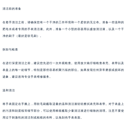
清洁前的准备
在着手清洁之前，请确保您有一个干净的工作环境和一个柔软的无尘布。准备一些温和的
肥皂水或者专用的手表清洁液。此外，准备一个小型的容器用以盛放清洁液，以及一个干
净的刷子（最好是软毛刷）。
拆卸与检查
在进行深度清洁之前，建议您先进行一次外观检查。使用放大镜仔细检查表壳、表带以及
表盘上的每一处细节，特别是那些容易积聚污垢的部位。如果发现任何异常磨损或损坏的
迹象，建议咨询专业手表维修服务。
温和清洁
将手表固定在手腕上，用软毛刷蘸取适量的温和清洁液轻轻擦拭表壳和表带。对于表盘上
的污渍和刻度线等细节部分，可以使用棉签蘸取少量清洁液进行细致的清理。注意不要使
用过于刺激性的清洁剂或粗糙的布料，以免刮伤手表表面。