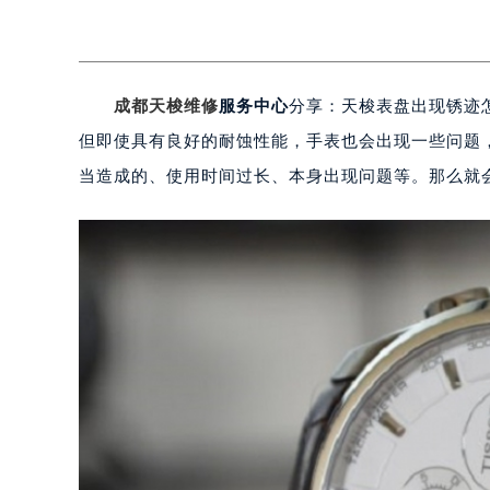
成都天梭维修
服务中心
分享：天梭表盘出现锈迹
但即使具有良好的耐蚀性能，手表也会出现一些问题
当造成的、使用时间过长、本身出现问题等。那么就