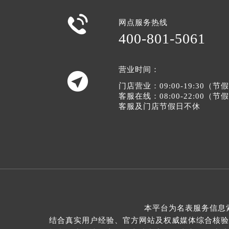

网点服务热线
400-801-5061
营业时间：

门店营业：09:00-19:30（
客服在线：08:00-22:00（
客服及门店节假日不休
本平台为名表服务信息
结合真实用户经验、官方网站及权威媒体综合核验