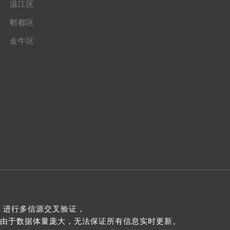
温江区
郫都区
金牛区
 进行多信源交叉验证，
由于数据体量庞大，无法保证所有信息实时更新。