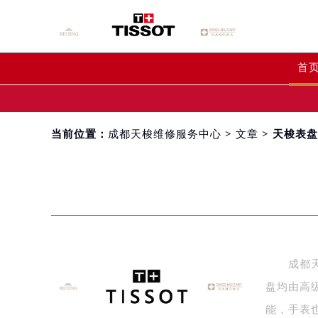
首
当前位置：
成都天梭维修服务中心
>
文章
> 天梭表
成都天梭
盘均由高
能，手表