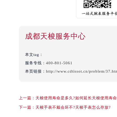
成都天梭服务中心
本文tag：
服务专线：
400-801-5061
本页链接：
http://www.cdtissot.cn/problem/37.ht
上一篇：
天梭使用寿命是多久?如何延长天梭使用寿命
下一篇：
天梭手表不戴会坏不?天梭手表怎么存放?