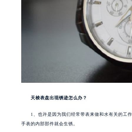
天梭表盘出现锈迹怎么办？
1、也许是因为我们经常带表来做和水有关的工作
手表的内部部件就会生锈。