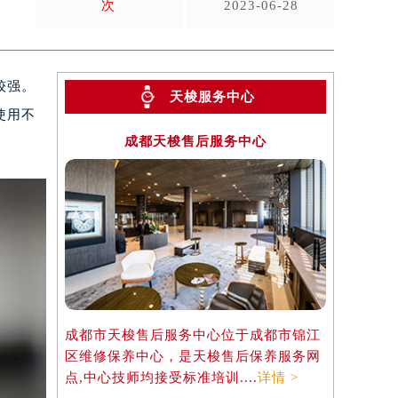
次
2023-06-28
较强。
天梭服务中心
使用不
成都天梭售后服务中心
成都市天梭售后服务中心位于成都市锦江
区维修保养中心，是天梭售后保养服务网
点,中心技师均接受标准培训....
详情 >