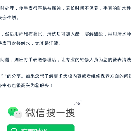
时处理，使手表很容易被腐蚀，若长时间不保养，手表的防水
表会生锈。
，然后用纤维布擦拭。清洗后可加入醋，溶解醋酸，再用清水
手表再次接触水，尤其是汗液。
问题，则应将手表送修理店，让专业的维修人员为您的爱表清
”的分享。如果您想了解更多天梭内容或者维修保养方面的问
务中心也很高兴为您服务！