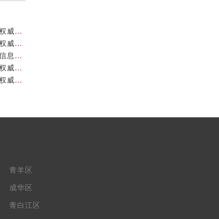
成都天梭官方售后服务中心｜最新维修地址与客服电话权威信息公示（2026年7月最新）
成都天梭官方售后服务中心｜全部网点地址与售后热线权威信息公示（2026年7月最新）
成都天梭官方售后服务中心｜最新电话和网点地址权威信息公示（2026年7月最新）
成都天梭官方售后服务中心｜官方地址及售后热线电话权威信息公示（2026年7月最新）
成都天梭官方售后服务中心｜官方电话及详细维修地址权威信息公示（2026年7月最新）
青羊区
成华区
青白江区