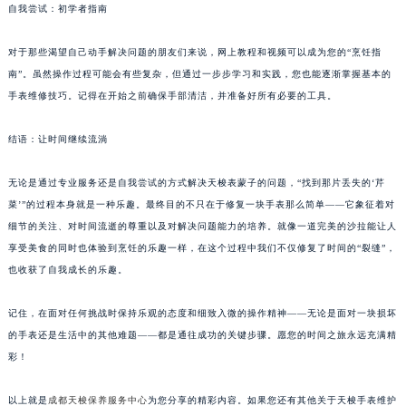
自我尝试：初学者指南
对于那些渴望自己动手解决问题的朋友们来说，网上教程和视频可以成为您的“烹饪指
南”。虽然操作过程可能会有些复杂，但通过一步步学习和实践，您也能逐渐掌握基本的
手表维修技巧。记得在开始之前确保手部清洁，并准备好所有必要的工具。
结语：让时间继续流淌
无论是通过专业服务还是自我尝试的方式解决天梭表蒙子的问题，“找到那片丢失的‘芹
菜’”的过程本身就是一种乐趣。最终目的不只在于修复一块手表那么简单——它象征着对
细节的关注、对时间流逝的尊重以及对解决问题能力的培养。就像一道完美的沙拉能让人
享受美食的同时也体验到烹饪的乐趣一样，在这个过程中我们不仅修复了时间的“裂缝”，
也收获了自我成长的乐趣。
记住，在面对任何挑战时保持乐观的态度和细致入微的操作精神——无论是面对一块损坏
的手表还是生活中的其他难题——都是通往成功的关键步骤。愿您的时间之旅永远充满精
彩！
以上就是
成都天梭保养服务中心
为您分享的精彩内容。如果您还有其他关于天梭手表维护