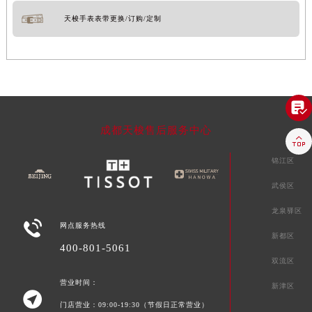
天梭手表表带更换/订购/定制

成都天梭售后服务中心

锦江区
武侯区
龙泉驿区

网点服务热线
新都区
400-801-5061
双流区
营业时间：
新津区

门店营业：09:00-19:30（节假日正常营业）