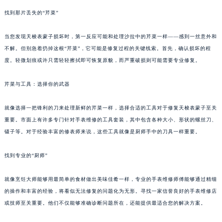
找到那片丢失的“芹菜”
当您发现天梭表蒙子损坏时，第一反应可能和处理沙拉中的芹菜一样——感到一丝意外和
不解。但别急着扔掉这根“芹菜”，它可能是修复过程的关键线索。首先，确认损坏的程
度。轻微划痕或许只需轻轻擦拭即可恢复原貌，而严重破损则可能需要专业修复。
芹菜与工具：选择你的武器
就像选择一把锋利的刀来处理新鲜的芹菜一样，选择合适的工具对于修复天梭表蒙子至关
重要。市面上有许多专门针对手表维修的工具套装，其中包含各种大小、形状的螺丝刀、
镊子等。对于经验丰富的修表师来说，这些工具就像是厨师手中的刀具一样重要。
找到专业的“厨师”
就像烹饪大师能够用最简单的食材做出美味佳肴一样，专业的手表维修师傅能够通过精细
的操作和丰富的经验，将看似无法修复的问题化为无形。寻找一家信誉良好的手表维修店
或技师至关重要。他们不仅能够准确诊断问题所在，还能提供最适合您的解决方案。