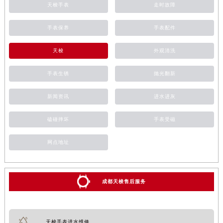
天梭手表
走时故障
手表保养
手表配件
天梭
外观清洗
手表生锈
抛光翻新
新闻资讯
进水进灰
磕碰摔坏
手表受磁
网点地址
成都天梭售后服务
天梭手表进水维修