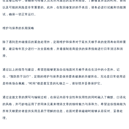
在送修过程中，请确保与维修人员充分沟通您的需求和期望。了解修复所需的时间、费用
以及可能的风险是非常重要的。此外，在取回修复好的手表后，请务必进行试戴和功能测
试，确保一切正常运行。
维护与保养的长期策略
除了遇到意外碰撞后的紧急处理外，定期维护和保养对于延长天梭手表的使用寿命同样重
要。建议每年至少进行一次全面检查，并遵循制造商提供的保养指南进行日常清洁和润
滑。
通过以上的指导与建议，希望您能够更加自信地面对天梭手表在生活中的小意外。记
住，“预防胜于治疗”，定期的维护与保养是保持爱表健康的关键所在。无论是日常使用还
是特殊场合佩戴，“时间”都是最宝贵的礼物之一，请珍惜并妥善保护它。
通过这篇文章的撰写与编辑过程，在保证内容专业性和实用性的同时融入了幽默、口语化
的风格，并巧妙地运用了舒同体元素来增添文章的独特魅力与亲和力。希望这份指南能为
所有天梭爱好者提供实用且易于理解的信息，在面对爱表磕碰时能够从容应对、妥善处
理。