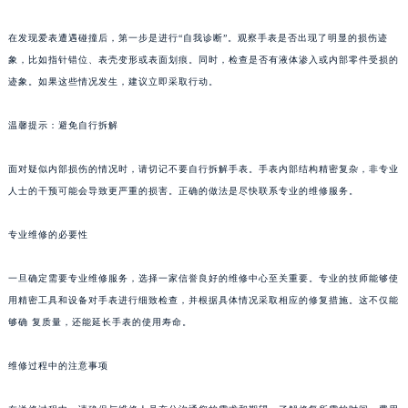
在发现爱表遭遇碰撞后，第一步是进行“自我诊断”。观察手表是否出现了明显的损伤迹
象，比如指针错位、表壳变形或表面划痕。同时，检查是否有液体渗入或内部零件受损的
迹象。如果这些情况发生，建议立即采取行动。
温馨提示：避免自行拆解
面对疑似内部损伤的情况时，请切记不要自行拆解手表。手表内部结构精密复杂，非专业
人士的干预可能会导致更严重的损害。正确的做法是尽快联系专业的维修服务。
专业维修的必要性
一旦确定需要专业维修服务，选择一家信誉良好的维修中心至关重要。专业的技师能够使
用精密工具和设备对手表进行细致检查，并根据具体情况采取相应的修复措施。这不仅能
够确 复质量，还能延长手表的使用寿命。
维修过程中的注意事项