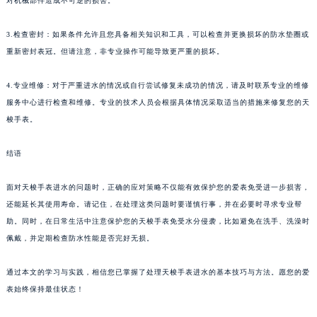
对机械部件造成不可逆的损害。
3.检查密封：如果条件允许且您具备相关知识和工具，可以检查并更换损坏的防水垫圈或
重新密封表冠。但请注意，非专业操作可能导致更严重的损坏。
4.专业维修：对于严重进水的情况或自行尝试修复未成功的情况，请及时联系专业的维修
服务中心进行检查和维修。专业的技术人员会根据具体情况采取适当的措施来修复您的天
梭手表。
结语
面对天梭手表进水的问题时，正确的应对策略不仅能有效保护您的爱表免受进一步损害，
还能延长其使用寿命。请记住，在处理这类问题时要谨慎行事，并在必要时寻求专业帮
助。同时，在日常生活中注意保护您的天梭手表免受水分侵袭，比如避免在洗手、洗澡时
佩戴，并定期检查防水性能是否完好无损。
通过本文的学习与实践，相信您已掌握了处理天梭手表进水的基本技巧与方法。愿您的爱
表始终保持最佳状态！