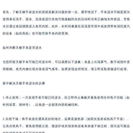
首先，了解天梭手表进水的原因是解决问题的第一步。通常情况下，手表进水可能是因为
使用者在洗手、游泳、洗澡或进行其他可能接触到水的活动时没有正确地关闭表冠，导致
水分通过表冠缝隙进入表壳内部。此外，长时间暴露在高湿度环境中或使用带有强烈蒸汽
的设备（如吹风机）也可能导致手表内部受潮。
如何判断天梭手表是否进水
当您怀疑天梭手表可能已经进水时，可以观察以下迹象：表盘上出现雾气、数字或指针变
得模糊、表壳内侧出现水珠或湿气感等。如果发现这些情况，请立即采取措施进行处理。
家中解决天梭手表进水的步骤
1.停止使用：一旦发现手表可能已经进水，应立即停止佩戴并避免使用任何电子功能（如
时间设置、闹钟等），以免进一步损害内部机械结构。
2.自然干燥：将手表放在通风良好的地方，远离直接热源（如阳光直射或热风干手器），
让其自然风干。避免使用吸尘器、微波炉或其他加热设备来加速干燥过程，因为这可能会