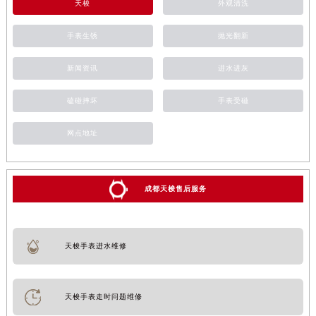
天梭
外观清洗
手表生锈
抛光翻新
新闻资讯
进水进灰
磕碰摔坏
手表受磁
网点地址
成都天梭售后服务
天梭手表进水维修
天梭手表走时问题维修