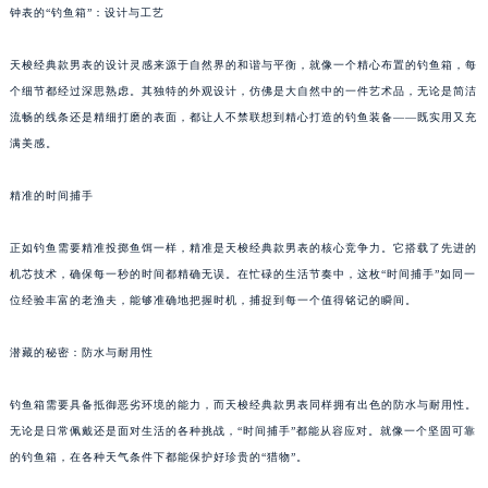
钟表的“钓鱼箱”：设计与工艺
天梭经典款男表的设计灵感来源于自然界的和谐与平衡，就像一个精心布置的钓鱼箱，每
个细节都经过深思熟虑。其独特的外观设计，仿佛是大自然中的一件艺术品，无论是简洁
流畅的线条还是精细打磨的表面，都让人不禁联想到精心打造的钓鱼装备——既实用又充
满美感。
精准的时间捕手
正如钓鱼需要精准投掷鱼饵一样，精准是天梭经典款男表的核心竞争力。它搭载了先进的
机芯技术，确保每一秒的时间都精确无误。在忙碌的生活节奏中，这枚“时间捕手”如同一
位经验丰富的老渔夫，能够准确地把握时机，捕捉到每一个值得铭记的瞬间。
潜藏的秘密：防水与耐用性
钓鱼箱需要具备抵御恶劣环境的能力，而天梭经典款男表同样拥有出色的防水与耐用性。
无论是日常佩戴还是面对生活的各种挑战，“时间捕手”都能从容应对。就像一个坚固可靠
的钓鱼箱，在各种天气条件下都能保护好珍贵的“猎物”。