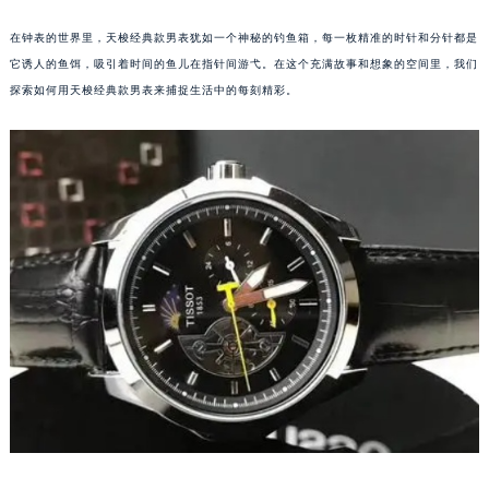
在钟表的世界里，天梭经典款男表犹如一个神秘的钓鱼箱，每一枚精准的时针和分针都是
它诱人的鱼饵，吸引着时间的鱼儿在指针间游弋。在这个充满故事和想象的空间里，我们
探索如何用天梭经典款男表来捕捉生活中的每刻精彩。