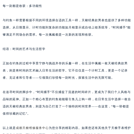
每一刻都是收获：多功能性
与钓鱼一样需要根据不同的环境选择合适的工具一样，天梭经典款男表也提供了多种功能
选择。从日期显示、计时功能到复杂的功能如月相显示或自动上链系统等，“时间捕手”能
够满足不同场合的需求。每一次佩戴都是一次新的发现和收获。
结语：时间的艺术与生活哲学
正如在钓鱼的过程中享受宁静与挑战并存的乐趣一样，在生活中佩戴一枚天梭经典款男
表，则是将时间的艺术融入日常生活的哲学。它不仅仅是一个计时工具，更是一个记录
者、见证者和引导者——引领我们珍惜每一刻时光，探索生活中的无限可能。
在追寻时间的脚步中，“时间捕手”不仅捕捉了流逝的时间碎片，更成为了我们个人风格与
品味的延伸。正如一个精心布置的钓鱼箱能吸引鱼儿上钩一样，在日常生活中选择一枚合
适的天梭经典款男表，则是为自己打造了一个独特的时间世界——在这里，“每一秒都是
值得珍藏的记忆”。
以上就是
成都天梭维修服务中心
为您分享的精彩内容。如果您还有其他关于天梭手表维护