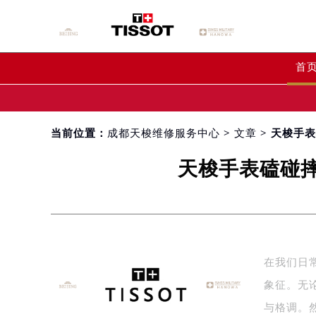
首
当前位置：
成都天梭维修服务中心
>
文章
> 天梭手
天梭手表磕碰
在我们日
象征。无
与格调。