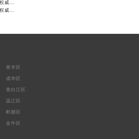
成都天梭官方售后服务中心｜官方地址及售后热线电话权威信息公示（2026年7月最新）
成都天梭官方售后服务中心｜官方电话及详细维修地址权威信息公示（2026年7月最新）
青羊区
成华区
青白江区
温江区
郫都区
金牛区