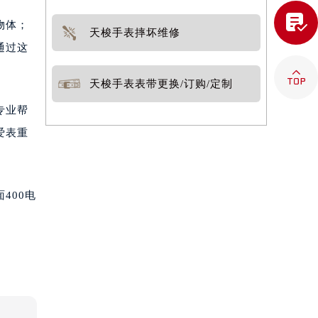

物体；
天梭手表摔坏维修
通过这

天梭手表表带更换/订购/定制
专业帮
爱表重
400电