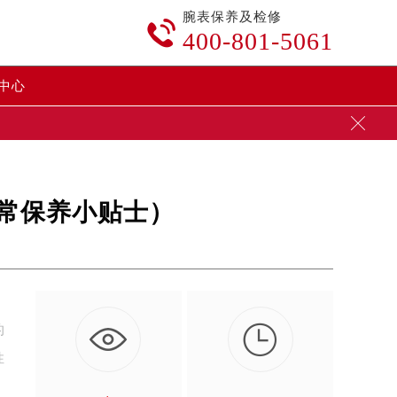
腕表保养及检修

400-801-5061
中心

常保养小贴士）

的
性