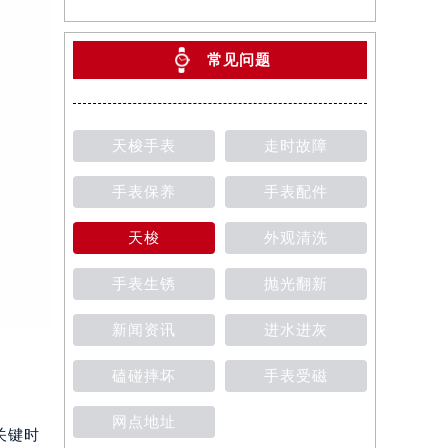
常见问题
天梭手表
走时故障
手表保养
手表配件
天梭
外观清洗
手表生锈
抛光翻新
新闻资讯
进水进灰
磕碰摔坏
手表受磁
网点地址
关键时