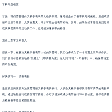
了解问题根源
首先，我们需要明白天梭手表表带太松的原因。这可能是由于表带长时间佩戴、磨损或调
整不当所导致的。尤其在夏天，汗水可能会使表带松弛。另外，如果你经常进行剧烈运动
或从事需要手部活动的工作，也可能加速表带的松弛。
混凝土泵车元素引入
想象一下，在解决天梭手表表带太松的问题时，我们仿佛成为了一名混凝土泵车操作员。
我们的目标是精准地将“混凝土”（即调整力度）注入到“管道”（即表带）中，确保其稳定
而不失美观。
解决技巧一：调整表扣
最直接且简便的方法便是调整天梭手表的表扣。大多数天梭手表都设计有可调节的表扣系
统。通过轻轻旋转或按压调节按钮，你可以增加或减少表带在扣环中的长度。确保在调整
后检查表带是否紧固且舒适。