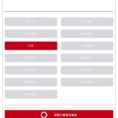
天梭手表
走时故障
手表保养
手表配件
天梭
外观清洗
手表生锈
抛光翻新
新闻资讯
进水进灰
磕碰摔坏
手表受磁
网点地址
成都天梭售后服务