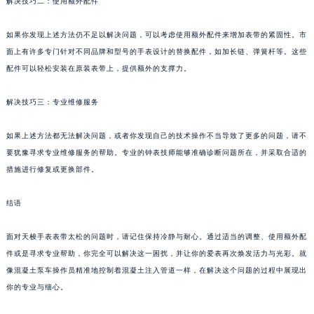
解决技巧二：使用额外配件
如果你发现上述方法仍不足以解决问题，可以考虑使用额外配件来增加表带的紧固性。市
面上有许多专门针对不同品牌和型号的手表设计的替换配件，如加长链、弹簧杆等。这些
配件可以轻松安装在原装表带上，提供额外的支撑力。
解决技巧三：专业维修服务
如果上述方法都无法解决问题，或者你发现自己的技术操作不当导致了更多的问题，请不
要犹豫寻求专业维修服务的帮助。专业的钟表技师能够准确诊断问题所在，并采取合适的
措施进行修复或更换部件。
结语
面对天梭手表表带太松的问题时，请记住保持冷静与耐心。通过适当的调整、使用额外配
件或是寻求专业帮助，你完全可以解决这一困扰，并让你的爱表再次焕发活力与光彩。就
像混凝土泵车操作员精准地控制着混凝土注入管道一样，在解决这个问题的过程中展现出
你的专业与细心。