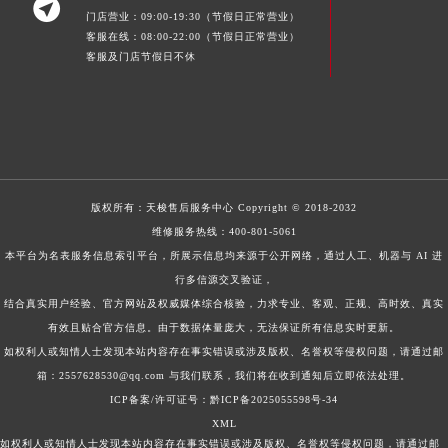

门店营业：09:00-19:30（节假日正常营业）
客服在线：08:00-22:00（节假日正常营业）
客服及门店节假日不休
版权所有：
天梭售后服务中心
Copyright © 2018-2032
维修服务热线：
400-801-5061
本平台为名表服务信息索引平台，所展示信息均来源于公开网络，通过人工、机器与 AI 进
行多信源交叉验证，
结合真实用户经验、官方网站及权威媒体综合核验，力求专业、客观、正规、高时效、真实
有效且贴合官方信息。由于数据体量庞大，无法保证所有信息实时更新。
如权利人或知情人士发现本站内容存在事实错误或涉及版权、名誉权等侵权问题，请通过邮
箱：2557628530@qq.com 与我们联系，我们将在收到通知后立即依法处理。
ICP备案/许可证号：黔ICP备2025055598号-34
XML
如权利人或知情人士发现本站内容存在事实错误或涉及版权、名誉权等侵权问题，请通过邮