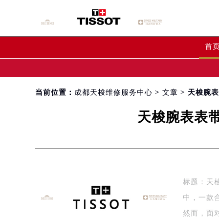
首
当前位置：
成都天梭维修服务中心
>
文章
> 天梭腕
天梭腕表表
标题：天
中，一款
然而，面