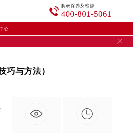
腕表保养及检修

400-801-5061
中心

技巧与方法）

活
。