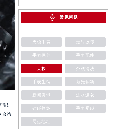
常见问题
天梭手表
走时故障
手表保养
手表配件
天梭
外观清洗
手表生锈
抛光翻新
新闻资讯
进水进灰
表带过
磕碰摔坏
手表受磁
入台湾
网点地址