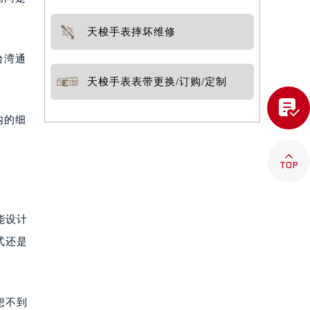
天梭手表摔坏维修
台湾通
天梭手表表带更换/订购/定制

内的细

能设计
式还是
想不到