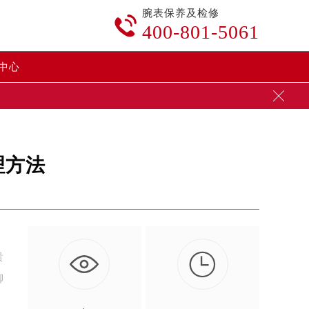
腕表保养及检修

400-801-5061
中心

理方法

贵
脚