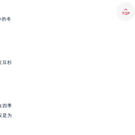

冷的冬
。
红豆杉
在四季
仅是为