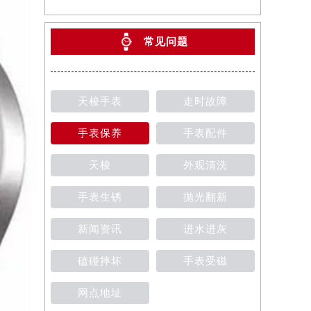
常见问题
天梭手表
走时故障
手表保养
手表配件
天梭
外观清洗
手表生锈
抛光翻新
新闻资讯
进水进灰
磕碰摔坏
手表受磁
网点地址