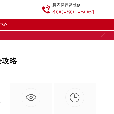
腕表保养及检修

400-801-5061
中心

全攻略

，
一