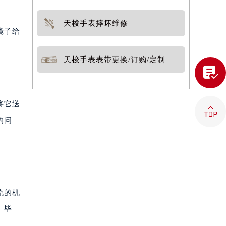
天梭手表摔坏维修
镜子给
天梭手表表带更换/订购/定制

将它送

的问
流的机
。毕