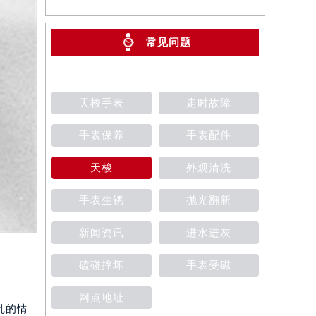
常见问题
天梭手表
走时故障
手表保养
手表配件
天梭
外观清洗
手表生锈
抛光翻新
新闻资讯
进水进灰
磕碰摔坏
手表受磁
网点地址
乱的情