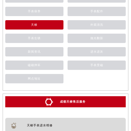
手表保养
手表配件
天梭
外观清洗
手表生锈
抛光翻新
新闻资讯
进水进灰
磕碰摔坏
手表受磁
网点地址
成都天梭售后服务
天梭手表进水维修