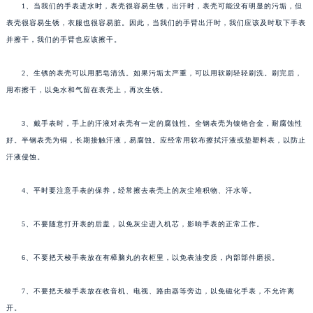
1、当我们的手表进水时，表壳很容易生锈，出汗时，表壳可能没有明显的污垢，但
表壳很容易生锈，衣服也很容易脏。因此，当我们的手臂出汗时，我们应该及时取下手表
并擦干，我们的手臂也应该擦干。
2、生锈的表壳可以用肥皂清洗。如果污垢太严重，可以用软刷轻轻刷洗。刷完后，
用布擦干，以免水和气留在表壳上，再次生锈。
3、戴手表时，手上的汗液对表壳有一定的腐蚀性。全钢表壳为镍铬合金，耐腐蚀性
好。半钢表壳为铜，长期接触汗液，易腐蚀。应经常用软布擦拭汗液或垫塑料表，以防止
汗液侵蚀。
4、平时要注意手表的保养，经常擦去表壳上的灰尘堆积物、汗水等。
5、不要随意打开表的后盖，以免灰尘进入机芯，影响手表的正常工作。
6、不要把天梭手表放在有樟脑丸的衣柜里，以免表油变质，内部部件磨损。
7、不要把天梭手表放在收音机、电视、路由器等旁边，以免磁化手表，不允许离
开。