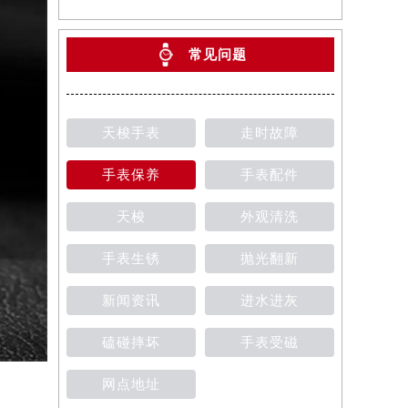
常见问题
天梭手表
走时故障
手表保养
手表配件
天梭
外观清洗
手表生锈
抛光翻新
新闻资讯
进水进灰
磕碰摔坏
手表受磁
网点地址