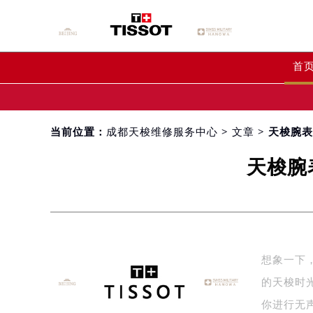
首
当前位置：
成都天梭维修服务中心
>
文章
> 天梭腕
天梭腕
想象一下
的天梭时
你进行无