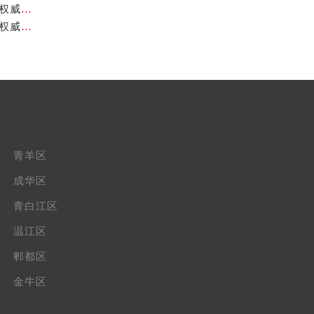
成都天梭官方售后服务中心｜官方地址及售后热线电话权威信息公示（2026年7月最新）
成都天梭官方售后服务中心｜官方电话及详细维修地址权威信息公示（2026年7月最新）
青羊区
成华区
青白江区
温江区
郫都区
金牛区