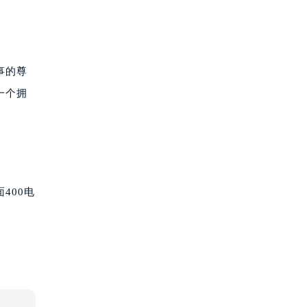
事的尊
一个拥
400电