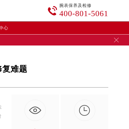
腕表保养及检修

400-801-5061
中心

修复难题

我
对