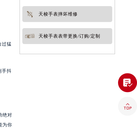
天梭手表摔坏维修
天梭手表表带更换/订购/定制
力过猛
到手抖


助绝对
能为你